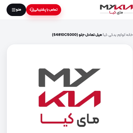
منو
تماس با پشتیبانی
خانه
لوازم یدکی کیا
میل تعادل جلو (54810C5000)