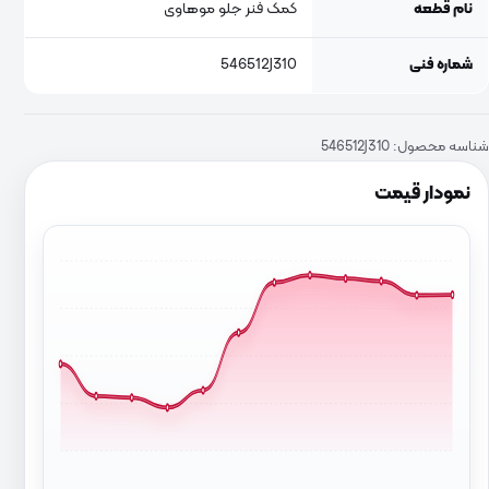
نام قطعه
کمک فنر جلو موهاوی
شماره فنی
546512J310
شناسه محصول:
546512J310
نمودار قیمت