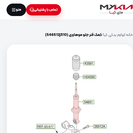
منو
تماس با پشتیبانی
خانه
لوازم یدکی کیا
کمک فنر جلو موهاوی (546512J310)