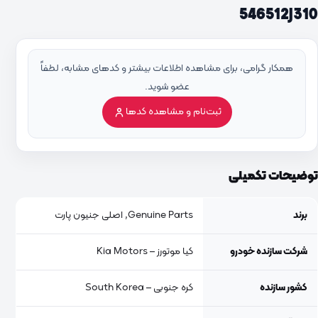
546512J310
همکار گرامی، برای مشاهده اطلاعات بیشتر و کدهای مشابه، لطفاً
عضو شوید.
ثبت‌نام و مشاهده کدها
توضیحات تکمیلی
برند
Genuine Parts, اصلی جنیون پارت
شرکت سازنده خودرو
کیا موتورز – Kia Motors
کشور سازنده
کره جنوبی – South Korea