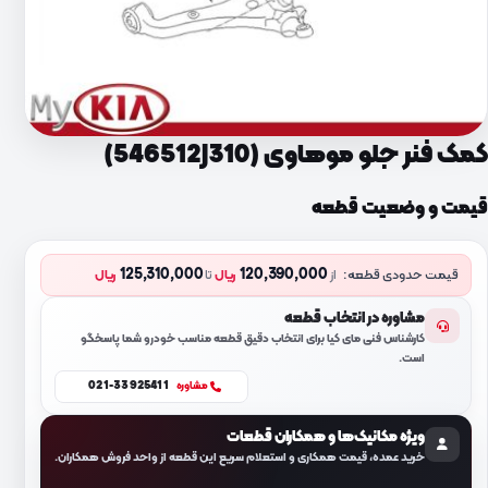
کمک فنر جلو موهاوی (546512J310)
قیمت و وضعیت قطعه
125,310,000
120,390,000
قیمت حدودی قطعه:
از
ریال
تا
ریال
مشاوره در انتخاب قطعه
کارشناس فنی مای کیا برای انتخاب دقیق قطعه مناسب خودرو شما پاسخگو
است.
021-33925411
مشاوره
ویژه مکانیک‌ها و همکاران قطعات
خرید عمده، قیمت همکاری و استعلام سریع این قطعه از واحد فروش همکاران.