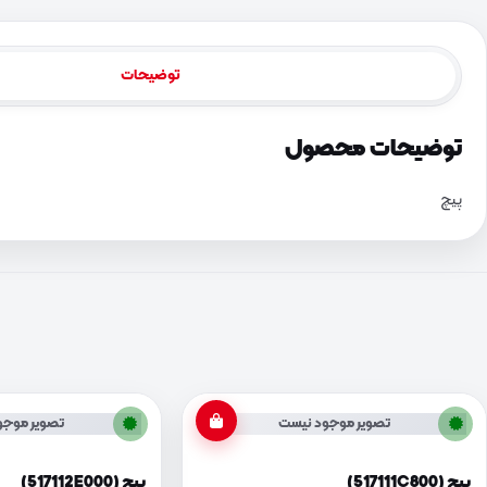
توضیحات
توضیحات محصول
پیچ
تصویر موجود نیست
تصویر موجو
پیچ (517111C800)
پیچ (517112E000)