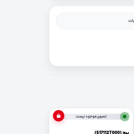
یات
تصویر موجود نیست
پیچ (517112T000)