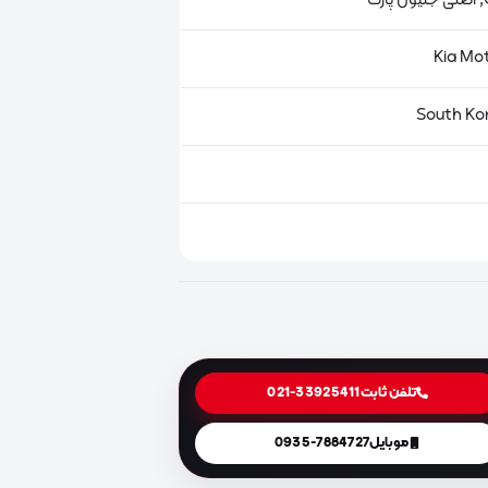
ت
تلفن ثابت
021-33925411
موبایل
0935-7884727