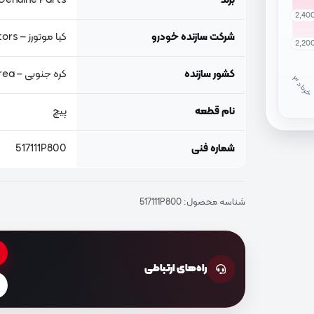
برند
Genuine Parts, اصلی جنیون پار
2,40
شرکت سازنده خودرو
کیا موتورز – Kia Motors
2,20
کشور سازنده
کره جنوبی – South Korea
خ
ر
دا
نام قطعه
پیچ
شماره فنی
517111P800
شناسه محصول:
517111P800
راه‌های ارتباطی