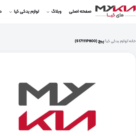
صفحه اصلی
وبلاگ
لوازم یدکی کیا
در
خانه
لوازم یدکی کیا
پیچ (517111P800)