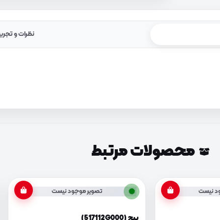
نظرات و تجرب
محصولات مرتبط
د نیست
تصویر موجود نیست
پیچ (517112G000)