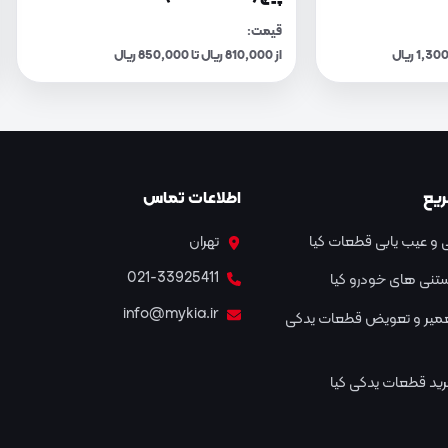
قیمت:
از 810,000 ریال تا 850,000 ریال
یع
اطلاعات تماس
و عیب یابی قطعات کیا
تهران
021-33925411
نستنی های خودرو کیا
info@mykia.ir
عمیر و تعویض قطعات یدکی
ید قطعات یدکی کیا