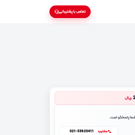
تماس با پشتیبانی
ریال
 شما پاسخگو است.
021-33925411
مشاوره