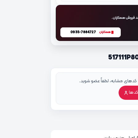
د فروش همکاران.
0935-7884727
همکاران
 کدهای مشابه، لطفاً عضو شوید.
کدها