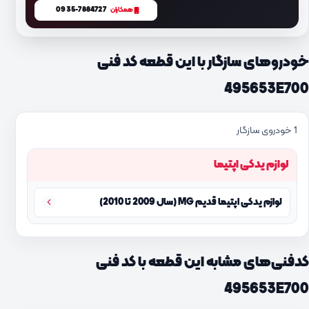
0935-7884727
همکاران
خودروهای سازگار با این قطعه کد فنی
495653E700
1 خودروی سازگار
لوازم یدکی اپتیما
لوازم یدکی اپتیما قدیم MG (سال 2009 تا 2010)
کدفنی‌های مشابه این قطعه با کد فنی
495653E700