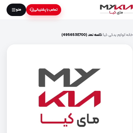
منو
تماس با پشتیبانی
خانه
لوازم یدکی کیا
کاسه نمد (495653E700)