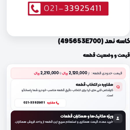
کاسه نمد (495653E700)
قیمت و وضعیت قطعه
2,210,000
2,120,000
قیمت حدودی قطعه:
از
ریال
تا
ریال
مشاوره در انتخاب قطعه
کارشناس فنی مای کیا برای انتخاب دقیق قطعه مناسب خودرو شما پاسخگو
است.
021-33925411
مشاوره
ویژه مکانیک‌ها و همکاران قطعات
خرید عمده، قیمت همکاری و استعلام سریع این قطعه از واحد فروش همکاران.