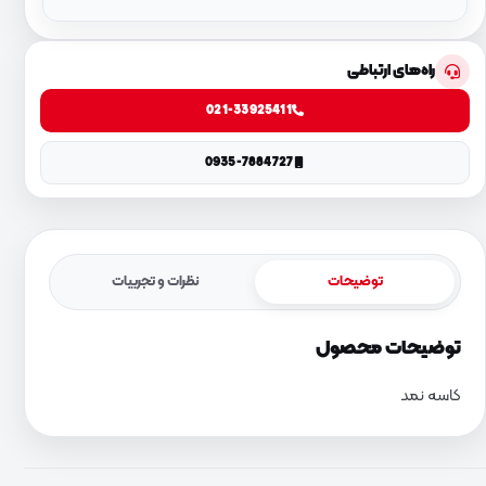
راه‌های ارتباطی
021-33925411
0935-7884727
توضیحات
نظرات و تجربیات
توضیحات محصول
کاسه نمد