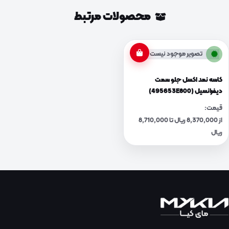
محصولات مرتبط
تصویر موجود نیست
کاسه نمد اکسل جلو سمت
دیفرانسیل (495653E800)
قیمت:
از 8,370,000 ریال تا 8,710,000
ریال