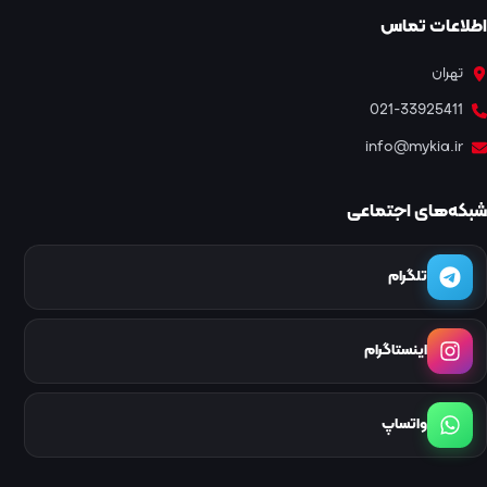
اطلاعات تماس
تهران
021-33925411
info@mykia.ir
شبکه‌های اجتماعی
تلگرام
اینستاگرام
واتساپ