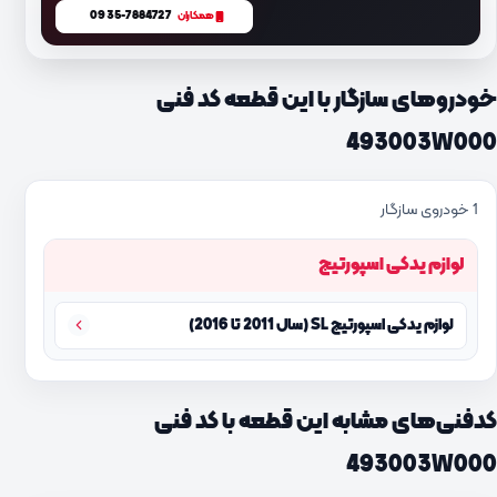
0935-7884727
همکاران
خودروهای سازگار با این قطعه کد فنی
493003W000
1 خودروی سازگار
لوازم یدکی اسپورتیج
لوازم یدکی اسپورتیج SL (سال 2011 تا 2016)
کدفنی‌های مشابه این قطعه با کد فنی
493003W000