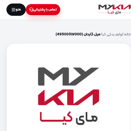
منو
تماس با پشتیبانی
خانه
لوازم یدکی کیا
میل گاردان (493003W000)