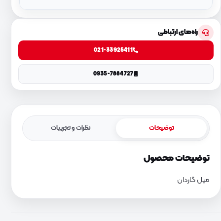
راه‌های ارتباطی
021-33925411
0935-7884727
توضیحات
نظرات و تجربیات
توضیحات محصول
میل گاردان