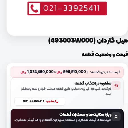
میل گاردان (493003W000)
قیمت و وضعیت قطعه
1,034,480,000
993,910,000
قیمت حدودی قطعه:
از
ریال
تا
ریال
مشاوره در انتخاب قطعه
کارشناس فنی مای کیا برای انتخاب دقیق قطعه مناسب خودرو شما پاسخگو
است.
021-33925411
مشاوره
ویژه مکانیک‌ها و همکاران قطعات
خرید عمده، قیمت همکاری و استعلام سریع این قطعه از واحد فروش همکاران.