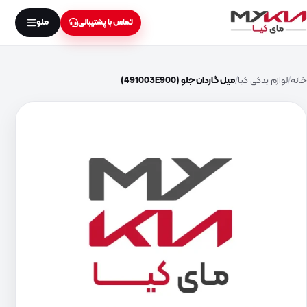
منو
تماس با پشتیبانی
خانه
لوازم یدکی کیا
میل گاردان جلو (491003E900)