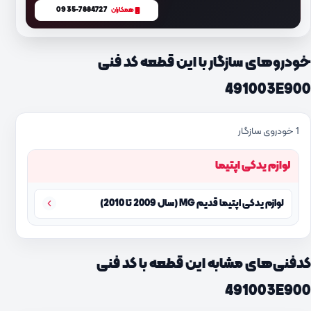
0935-7884727
همکاران
خودروهای سازگار با این قطعه کد فنی
491003E900
1 خودروی سازگار
لوازم یدکی اپتیما
لوازم یدکی اپتیما قدیم MG (سال 2009 تا 2010)
کدفنی‌های مشابه این قطعه با کد فنی
491003E900