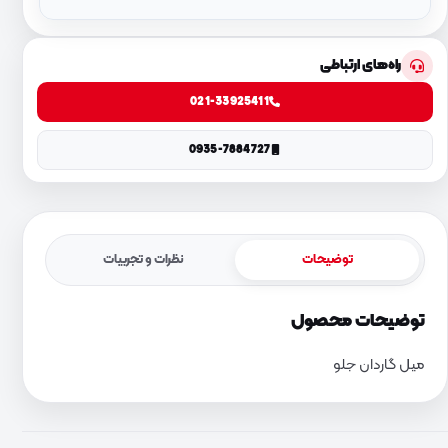
راه‌های ارتباطی
021-33925411
0935-7884727
توضیحات
نظرات و تجربیات
توضیحات محصول
میل گاردان جلو