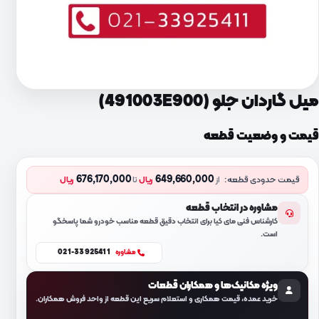
میل گاردان جلو (491003E900)
قیمت و وضعیت قطعه
676,170,000
649,660,000
قیمت حدودی قطعه:
از
ریال
تا
ریال
مشاوره در انتخاب قطعه
کارشناس فنی مای کیا برای انتخاب دقیق قطعه مناسب خودرو شما پاسخگو
است.
021-33925411
مشاوره
ویژه مکانیک‌ها و همکاران قطعات
خرید عمده، قیمت همکاری و استعلام سریع این قطعه از واحد فروش همکاران.