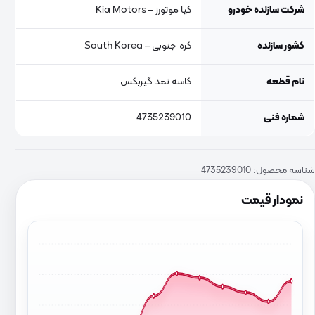
شرکت سازنده خودرو
کیا موتورز – Kia Motors
کشور سازنده
کره جنوبی – South Korea
نام قطعه
کاسه نمد گیربکس
شماره فنی
4735239010
شناسه محصول:
4735239010
نمودار قیمت