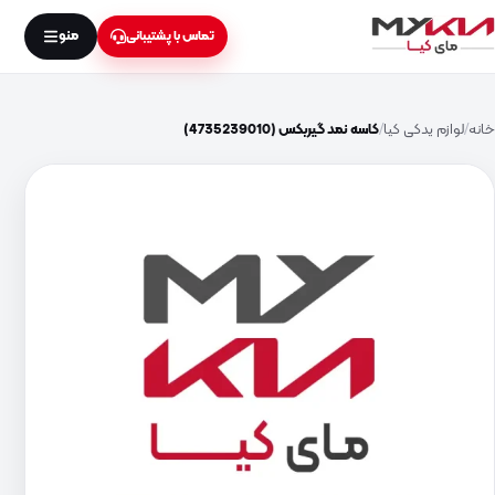
منو
تماس با پشتیبانی
خانه
لوازم یدکی کیا
کاسه نمد گیربکس (4735239010)