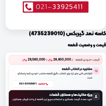
کاسه نمد گیربکس (4735239010)
قیمت و وضعیت قطعه
29,560,000
28,400,000
قیمت حدودی قطعه:
از
ریال
تا
ریال
مشاوره در انتخاب قطعه
کارشناس فنی مای کیا برای انتخاب دقیق قطعه مناسب خودرو شما پاسخگو
است.
021-33925411
مشاوره
ویژه مکانیک‌ها و همکاران قطعات
خرید عمده، قیمت همکاری و استعلام سریع این قطعه از واحد فروش همکاران.