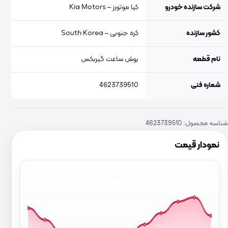
شرکت سازنده خودرو
کیا موتورز – Kia Motors
کشور سازنده
کره جنوبی – South Korea
نام قطعه
بوش ساعت گیربکس
شماره فنی
4623739510
شناسه محصول:
4623739510
نمودار قیمت