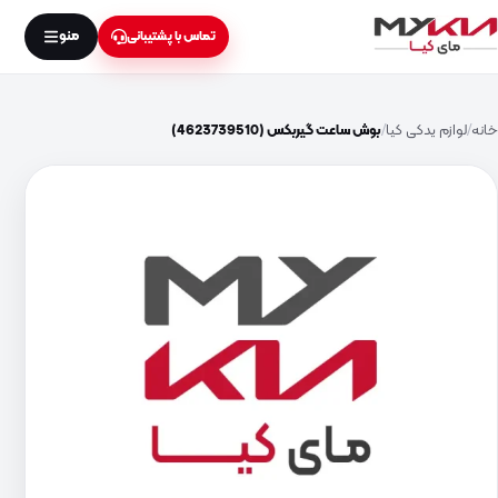
منو
تماس با پشتیبانی
خانه
لوازم یدکی کیا
بوش ساعت گیربکس (4623739510)