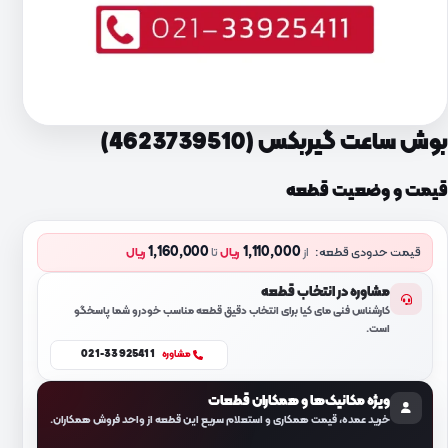
بوش ساعت گیربکس (4623739510)
قیمت و وضعیت قطعه
1,160,000
1,110,000
قیمت حدودی قطعه:
از
ریال
تا
ریال
مشاوره در انتخاب قطعه
کارشناس فنی مای کیا برای انتخاب دقیق قطعه مناسب خودرو شما پاسخگو
است.
021-33925411
مشاوره
ویژه مکانیک‌ها و همکاران قطعات
خرید عمده، قیمت همکاری و استعلام سریع این قطعه از واحد فروش همکاران.