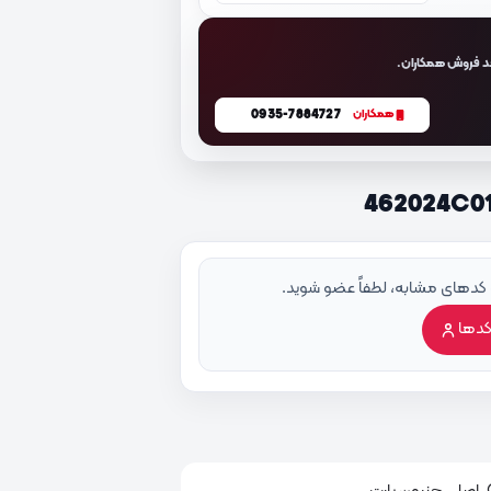
د فروش همکاران.
0935-7884727
همکاران
 کدهای مشابه، لطفاً عضو شوید.
کدها