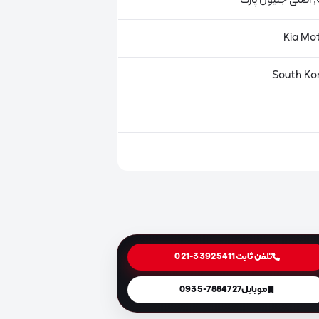
ت
تلفن ثابت
021-33925411
موبایل
0935-7884727