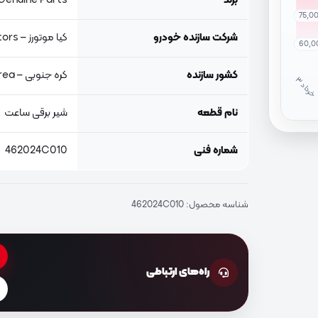
برند
Genuine Parts, اصلی جنیون پار
75,0
شرکت سازنده خودرو
کیا موتورز – Kia Motors
60,0
کشور سازنده
کره جنوبی – South Korea
خ
ر
دا
نام قطعه
شیر برقی ساعت
شماره فنی
462024C010
شناسه محصول:
462024C010
راه‌های ارتباطی