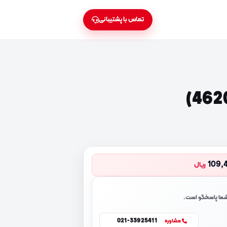
تماس با پشتیبانی
109,
ریال
 شما پاسخگو است.
021-33925411
مشاوره