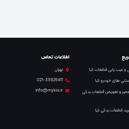
یع
اطلاعات تماس
و عیب یابی قطعات کیا
تهران
021-33925411
نستنی های خودرو کیا
info@mykia.ir
عمیر و تعویض قطعات یدکی
ید قطعات یدکی کیا