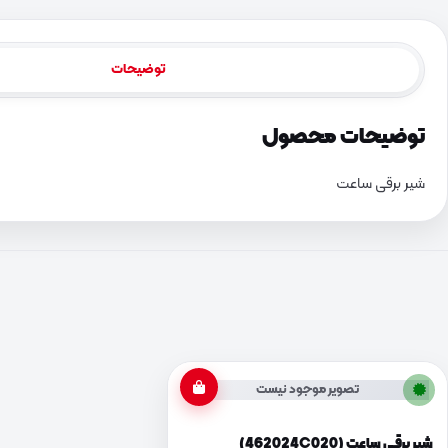
توضیحات
توضیحات محصول
شیر برقی ساعت
تصویر موجود نیست
شیر برقی ساعت (462024C020)