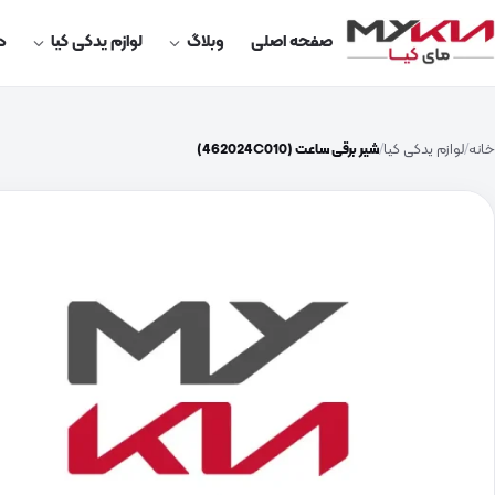
صفحه اصلی
وبلاگ
لوازم یدکی کیا
در
خانه
لوازم یدکی کیا
شیر برقی ساعت (462024C010)