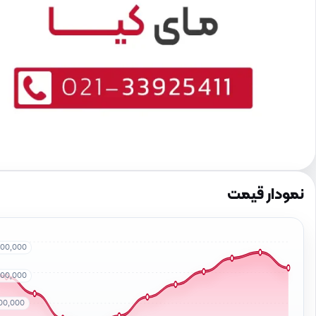
نمودار قیمت
000,000
000,000
00,000