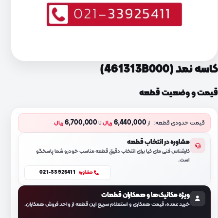
کاسه نمد (461313B000)
قیمت و وضعیت قطعه
6,700,000
6,440,000
قیمت حدودی قطعه:
از
ریال
تا
ریال
مشاوره در انتخاب قطعه
کارشناس فنی مای کیا برای انتخاب دقیق قطعه مناسب خودرو شما پاسخگو
است.
021-33925411
مشاوره
ویژه مکانیک‌ها و همکاران قطعات
خرید عمده، قیمت همکاری و استعلام سریع این قطعه از واحد فروش همکاران.