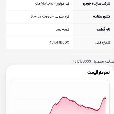
شرکت سازنده خودرو
کیا موتورز – Kia Motors
کشور سازنده
کره جنوبی – South Korea
نام قطعه
کاسه نمد
شماره فنی
461313B000
شناسه محصول:
461313B000
نمودار قیمت