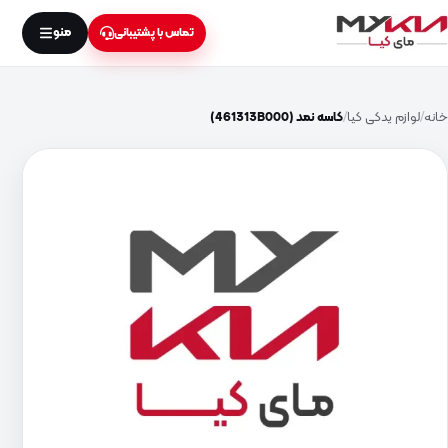
منو
تماس با پشتیبانی
خانه
لوازم یدکی کیا
کاسه نمد (461313B000)