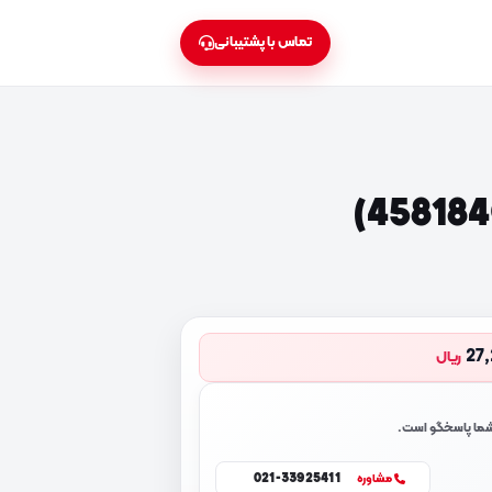
تماس با پشتیبانی
27
ریال
 شما پاسخگو است.
021-33925411
مشاوره