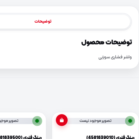
توضیحات
توضیحات محصول
واشر فشاری سوزنی
تصویر موجود نیست
تصویر موجو
رینگ فنری (4581839010)
رینگ فنری (4581839500)