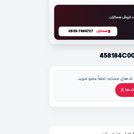
د فروش همکاران.
0935-7884727
همکاران
 کدهای مشابه، لطفاً عضو شوید.
کدها