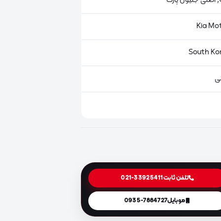
ت
ی
تلفن ثابت
021-33925411
موبایل
0935-7884727