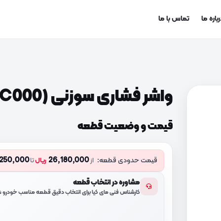
باره ما
تماس با ما
واشر فشاری سوزنی (458184C000)
قیمت و وضعیت قطعه
,250,000
26,180,000
قیمت حدودی قطعه:
از
ریال
تا
مشاوره در انتخاب قطعه
کارشناس فنی مای کیا برای انتخاب دقیق قطعه مناسب خودرو