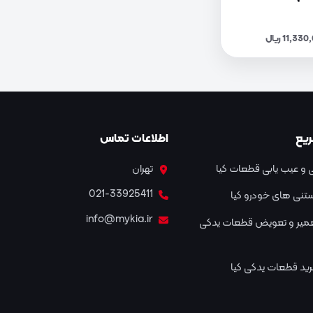
یع
اطلاعات تماس
و عیب یابی قطعات کیا
تهران
021-33925411
نستنی های خودرو کیا
info@mykia.ir
عمیر و تعویض قطعات یدکی
ید قطعات یدکی کیا