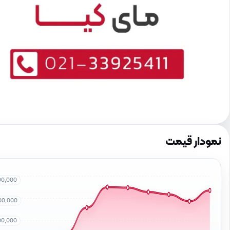
نمودار قیمت
00,000
00,000
00,000