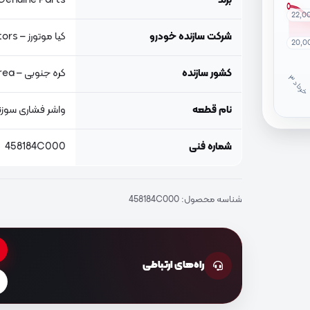
برند
Genuine Parts, اصلی جنیون پار
22,0
شرکت سازنده خودرو
کیا موتورز – Kia Motors
20,0
کشور سازنده
کره جنوبی – South Korea
خ
ر
دا
نام قطعه
واشر فشاری سوزن
شماره فنی
458184C000
شناسه محصول:
458184C000
راه‌های ارتباطی