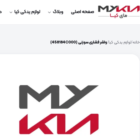
صفحه اصلی
وبلاگ
لوازم یدکی کیا
در
خانه
لوازم یدکی کیا
واشر فشاری سوزنی (458184C000)