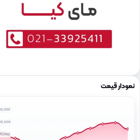
نمودار قیمت
00,000
00,000
00,000