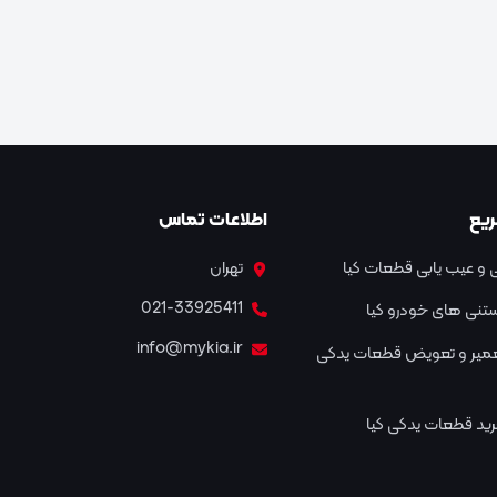
یع
اطلاعات تماس
و عیب یابی قطعات کیا
تهران
021-33925411
نستنی های خودرو کیا
info@mykia.ir
عمیر و تعویض قطعات یدکی
ید قطعات یدکی کیا