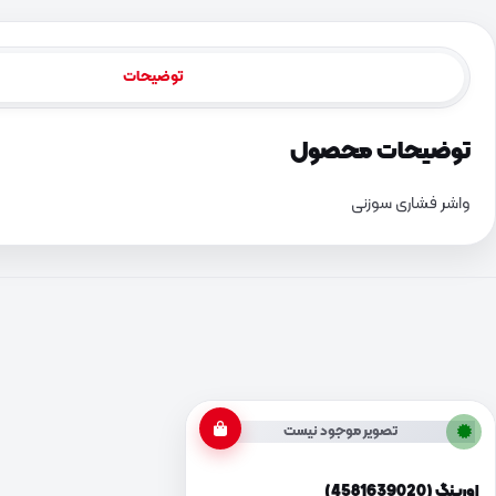
توضیحات
توضیحات محصول
واشر فشاری سوزنی
تصویر موجود نیست
اورینگ (4581639020)