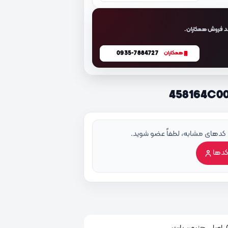
د فروش همکاران.
0935-7884727
همکاران
 کدهای مشابه، لطفاً عضو شوید.
کدها