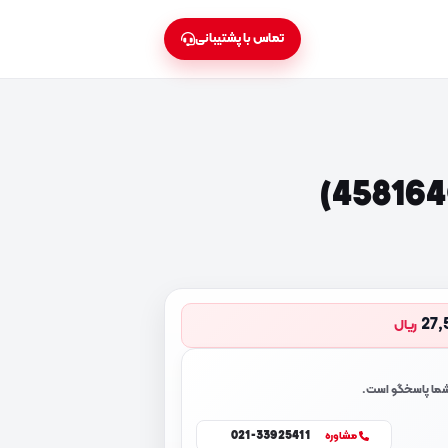
تماس با پشتیبانی
27,
ریال
 شما پاسخگو است.
021-33925411
مشاوره