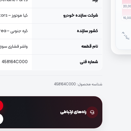
برند
Genuine Parts, اصلی جنیون پار
20,0
شرکت سازنده خودرو
کیا موتورز – Kia Motors
15,0
کشور سازنده
کره جنوبی – South Korea
خ
ر
دا
نام قطعه
واشر فشاری سوزن
شماره فنی
458164C000
شناسه محصول:
458164C000
راه‌های ارتباطی