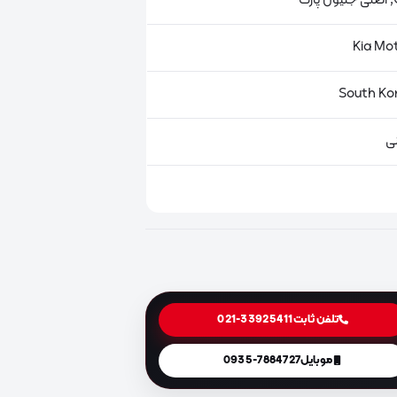
ت
ی
تلفن ثابت
021-33925411
موبایل
0935-7884727