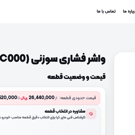
باره ما
تماس با ما
واشر فشاری سوزنی (458164C000)
قیمت و وضعیت قطعه
520,000
26,440,000
قیمت حدودی قطعه:
از
ریال
تا
مشاوره در انتخاب قطعه
کارشناس فنی مای کیا برای انتخاب دقیق قطعه مناسب خودرو