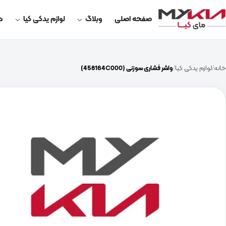
صفحه اصلی
وبلاگ
لوازم یدکی کیا
در
خانه
لوازم یدکی کیا
واشر فشاری سوزنی (458164C000)