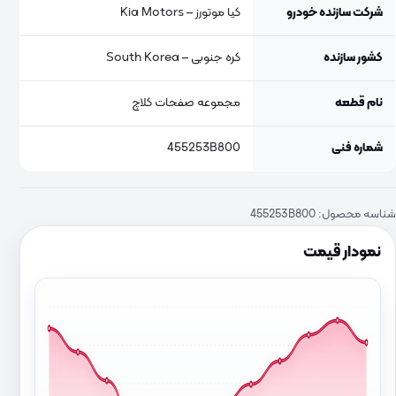
شرکت سازنده خودرو
کیا موتورز – Kia Motors
کشور سازنده
کره جنوبی – South Korea
نام قطعه
مجموعه صفحات کلاچ
شماره فنی
455253B800
شناسه محصول:
455253B800
نمودار قیمت