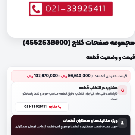
مجموعه صفحات کلاچ (455253B800)
قیمت و وضعیت قطعه
102,670,000
98,640,000
قیمت حدودی قطعه:
از
ریال
تا
ریال
مشاوره در انتخاب قطعه
کارشناس فنی مای کیا برای انتخاب دقیق قطعه مناسب خودرو شما پاسخگو
است.
021-33925411
مشاوره
ویژه مکانیک‌ها و همکاران قطعات
خرید عمده، قیمت همکاری و استعلام سریع این قطعه از واحد فروش همکاران.