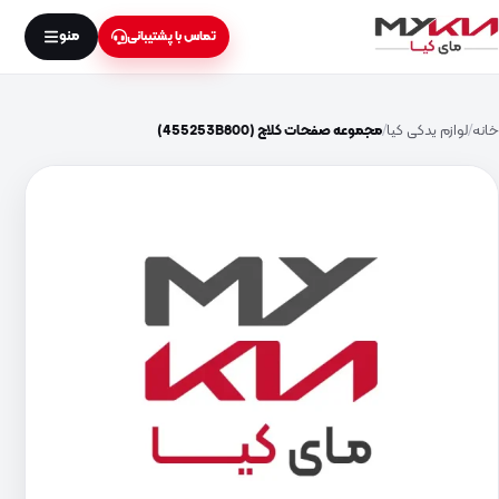
منو
تماس با پشتیبانی
خانه
لوازم یدکی کیا
مجموعه صفحات کلاچ (455253B800)