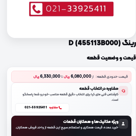
رینگ D (455113B000)
قیمت و وضعیت قطعه
6,330,000
6,080,000
قیمت حدودی قطعه:
از
ریال
تا
ریال
مشاوره در انتخاب قطعه
کارشناس فنی مای کیا برای انتخاب دقیق قطعه مناسب خودرو شما پاسخگو
است.
021-33925411
مشاوره
ویژه مکانیک‌ها و همکاران قطعات
خرید عمده، قیمت همکاری و استعلام سریع این قطعه از واحد فروش همکاران.