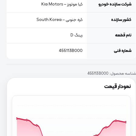
شرکت سازنده خودرو
کیا موتورز – Kia Motors
کشور سازنده
کره جنوبی – South Korea
نام قطعه
رینگ D
شماره فنی
455113B000
شناسه محصول:
455113B000
نمودار قیمت