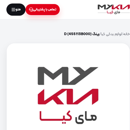
منو
تماس با پشتیبانی
خانه
لوازم یدکی کیا
رینگ D (455113B000)