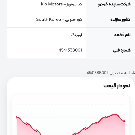
شرکت سازنده خودرو
کیا موتورز – Kia Motors
کشور سازنده
کره جنوبی – South Korea
نام قطعه
اورینگ
شماره فنی
454133B001
شناسه محصول:
454133B001
نمودار قیمت