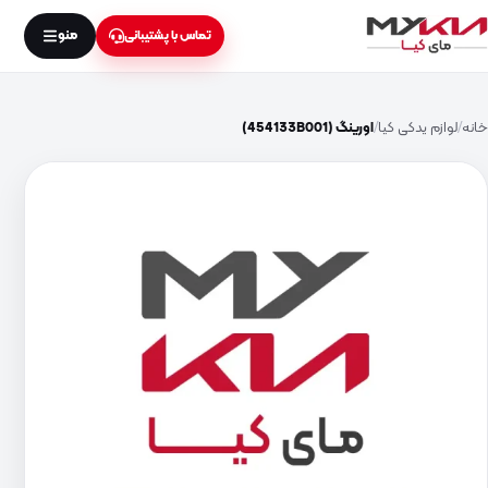
منو
تماس با پشتیبانی
خانه
لوازم یدکی کیا
اورینگ (454133B001)