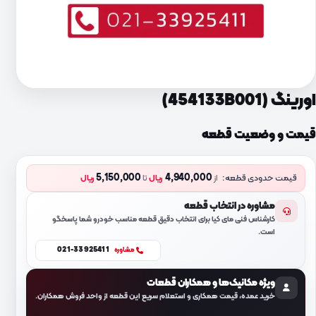
اورینگ (454133B001)
قیمت و وضعیت قطعه
5,150,000
4,940,000
قیمت حدودی قطعه:
از
ریال
تا
ریال
مشاوره در انتخاب قطعه
کارشناس فنی مای کیا برای انتخاب دقیق قطعه مناسب خودرو شما پاسخگو
است.
021-33925411
مشاوره
ویژه مکانیک‌ها و همکاران قطعات
خرید عمده، قیمت همکاری و استعلام سریع این قطعه از واحد فروش همکاران.