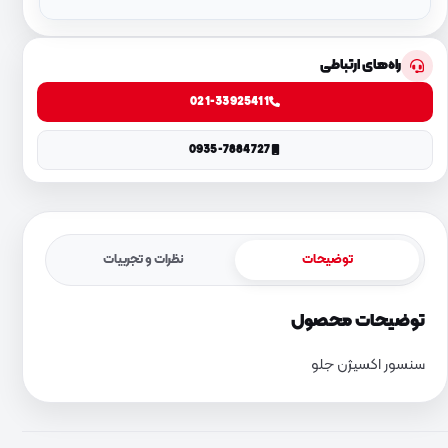
راه‌های ارتباطی
021-33925411
0935-7884727
توضیحات
نظرات و تجربیات
توضیحات محصول
سنسور اکسیژن جلو