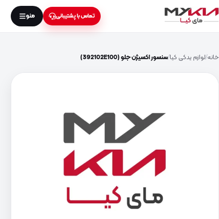
منو
تماس با پشتیبانی
خانه
لوازم یدکی کیا
سنسور اکسیژن جلو (392102E100)