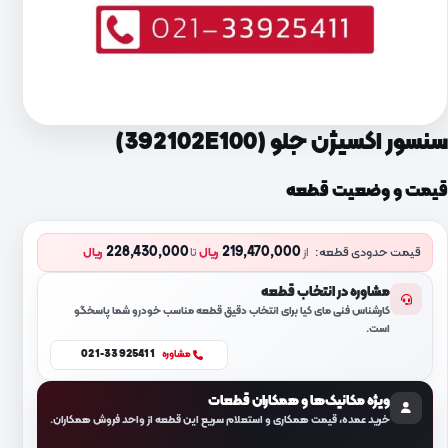
سنسور اکسیژن جلو (392102E100)
قیمت و وضعیت قطعه
228,430,000
219,470,000
قیمت حدودی قطعه:
از
ریال
تا
ریال
مشاوره در انتخاب قطعه
کارشناس فنی مای کیا برای انتخاب دقیق قطعه مناسب خودرو شما پاسخگو
است.
021-33925411
مشاوره
ویژه مکانیک‌ها و همکاران قطعات
خرید عمده، قیمت همکاری و استعلام سریع این قطعه از واحد فروش همکاران.