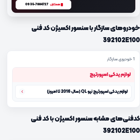
0935-7884727
همکاران
خودروهای سازگار با سنسور اکسیژن کد فنی
392102E100
1 خودروی سازگار
لوازم یدکی اسپورتیج
لوازم یدکی اسپورتیج نیو QL (سال 2016 تا امروز)
کدفنی‌های مشابه سنسور اکسیژن با کد فنی
392102E100