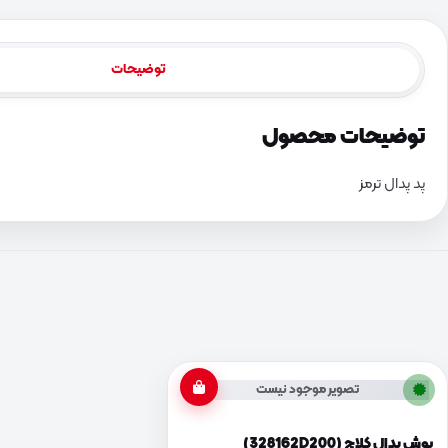
توضیحات
توضیحات محصول
پد پدال ترمز
تصویر موجود نیست
بوش پدال کلاچ (328162D200)