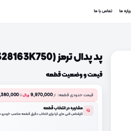
باره ما
تماس با ما
پد پدال ترمز (328163K750)
قیمت و وضعیت قطعه
,380,000
9,970,000
قیمت حدودی قطعه:
از
ریال
تا
مشاوره در انتخاب قطعه
کارشناس فنی مای کیا برای انتخاب دقیق قطعه مناسب خودرو