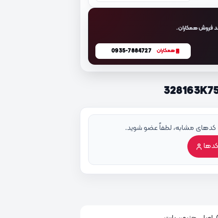
د فروش همکاران.
0935-7884727
همکاران
 کدهای مشابه، لطفاً عضو شوید.
کدها