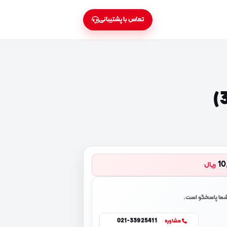
تماس با پشتیبانی
10
ریال
 شما پاسخگو است.
021-33925411
مشاوره