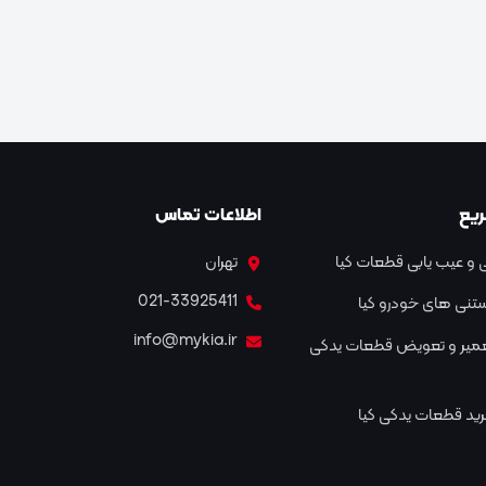
یع
اطلاعات تماس
و عیب یابی قطعات کیا
تهران
021-33925411
نستنی های خودرو کیا
info@mykia.ir
عمیر و تعویض قطعات یدکی
ید قطعات یدکی کیا