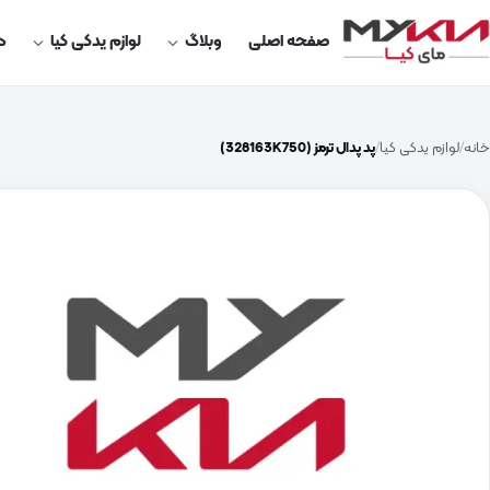
صفحه اصلی
وبلاگ
لوازم یدکی کیا
در
خانه
لوازم یدکی کیا
پد پدال ترمز (328163K750)