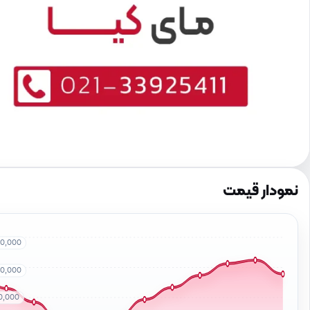
نمودار قیمت
00,000
00,000
0,000