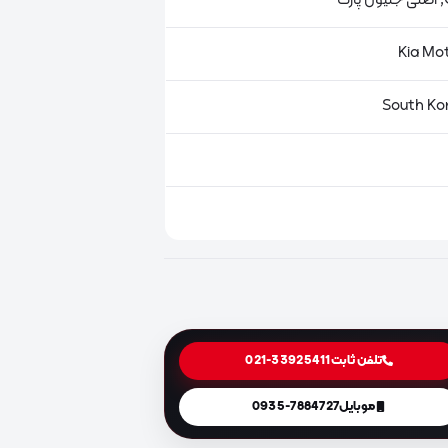
ت
تلفن ثابت
021-33925411
موبایل
0935-7884727