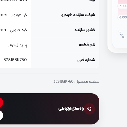
برند
Genuine Parts, اصلی جنیون پار
7,50
شرکت سازنده خودرو
کیا موتورز – Kia Motors
6,00
کشور سازنده
کره جنوبی – South Korea
خ
ر
دا
نام قطعه
پد پدال ترمز
شماره فنی
328163K750
شناسه محصول:
328163K750
راه‌های ارتباطی