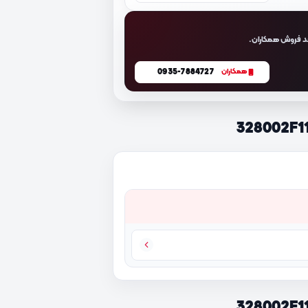
د فروش همکاران.
0935-7884727
همکاران