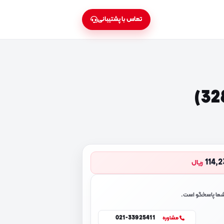
تماس با پشتیبانی
114,
ریال
 شما پاسخگو است.
021-33925411
مشاوره