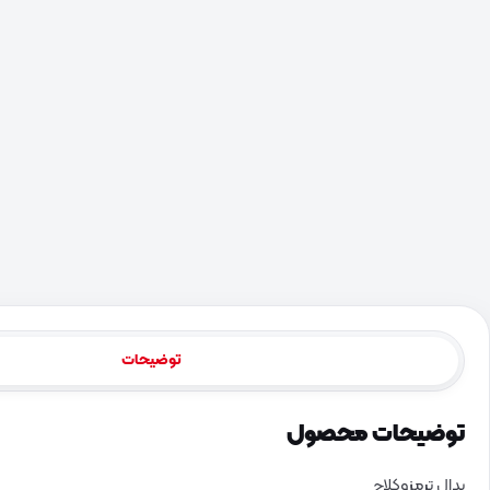
توضیحات
توضیحات محصول
پدال ترمزوکلاچ