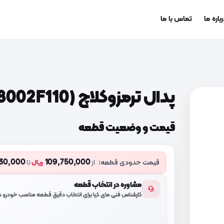
باره ما
تماس با ما
پدال ترمزوکلاچ (328002F110)
قیمت و وضعیت قطعه
230,000
109,750,000
قیمت حدودی قطعه:
از
ریال
تا
مشاوره در انتخاب قطعه
کارشناس فنی مای کیا برای انتخاب دقیق قطعه مناسب خودرو