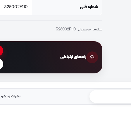
شماره فنی
328002F110
شناسه محصول:
328002F110
راه‌های ارتباطی
نظرات و تجرب