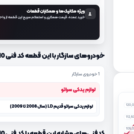
ویژه مکانیک‌ها و همکاران قطعات
خرید عمده، قیمت همکاری و استعلام سریع این قطعه از واح
خودروهای سازگار با این قطعه کد فنی 328002F110
1 خودروی سازگار
لوازم یدکی سراتو
120,
لوازم یدکی سراتو قدیم LD (سال 2008 تا 2009)
112,
105,
کدفنی‌های مشابه این قطعه با کد فنی 328002F110