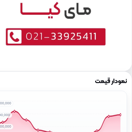
نمودار قیمت
000,000
500,000
000,000