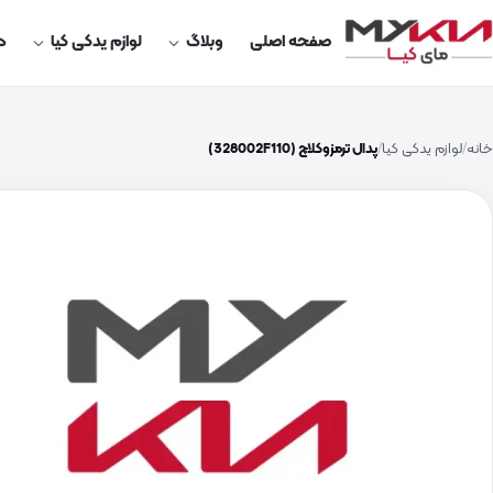
صفحه اصلی
وبلاگ
لوازم یدکی کیا
در
خانه
لوازم یدکی کیا
پدال ترمزوکلاچ (328002F110)