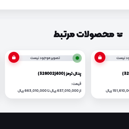
محصولات مرتبط
د نیست
تصویر موجود نیست
پدال ترمز (328002J400)
قیمت:
از 637,010,000 ریال تا 663,010,000 ریال