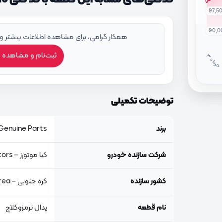
97,5
90,0
همکار گرامی، برای مشاهده اطلاعات بیشتر و
ثبت‌نام و مشاهده 
خ
ر
دا
توضیحات تکمیلی
برند
Genuine Parts, اصلی جنیون پار
شرکت سازنده خودرو
کیا موتورز – Kia Motors
کشور سازنده
کره جنوبی – South Korea
نام قطعه
پدال ترمزوکلاچ