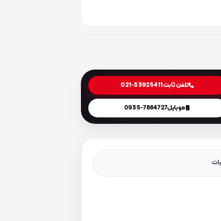
تلفن ثابت
021-33925411
موبایل
0935-7884727
یات