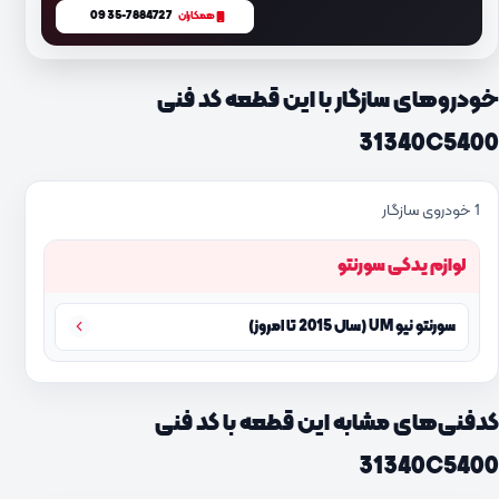
0935-7884727
همکاران
خودروهای سازگار با این قطعه کد فنی
31340C5400
1 خودروی سازگار
لوازم یدکی سورنتو
سورنتو نیو UM (سال 2015 تا امروز)
کدفنی‌های مشابه این قطعه با کد فنی
31340C5400