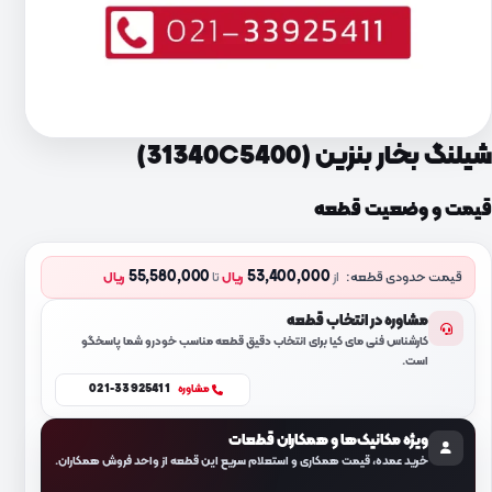
شیلنگ بخار بنزین (31340C5400)
قیمت و وضعیت قطعه
55,580,000
53,400,000
قیمت حدودی قطعه:
از
ریال
تا
ریال
مشاوره در انتخاب قطعه
کارشناس فنی مای کیا برای انتخاب دقیق قطعه مناسب خودرو شما پاسخگو
است.
021-33925411
مشاوره
ویژه مکانیک‌ها و همکاران قطعات
خرید عمده، قیمت همکاری و استعلام سریع این قطعه از واحد فروش همکاران.