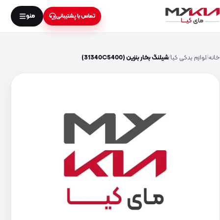
منو
تماس با پشتیبانی
خانه
لوازم یدکی کیا
شیلنگ بخار بنزین (31340C5400)