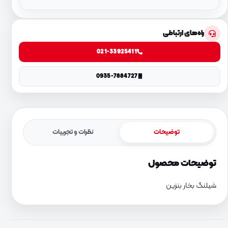
راه‌های ارتباطی
021-33925411
0935-7884727
توضیحات
نظرات و تجربیات
توضیحات محصول
شیلنگ بخار بنزین