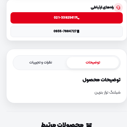
راه‌های ارتباطی
021-33925411
0935-7884727
توضیحات
نظرات و تجربیات
توضیحات محصول
شیلنگ تراز بنزین
محصولات مرتبط