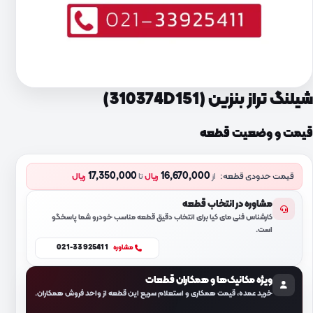
شیلنگ تراز بنزین (310374D151)
قیمت و وضعیت قطعه
17,350,000
16,670,000
قیمت حدودی قطعه:
از
ریال
تا
ریال
مشاوره در انتخاب قطعه
کارشناس فنی مای کیا برای انتخاب دقیق قطعه مناسب خودرو شما پاسخگو
است.
021-33925411
مشاوره
ویژه مکانیک‌ها و همکاران قطعات
خرید عمده، قیمت همکاری و استعلام سریع این قطعه از واحد فروش همکاران.