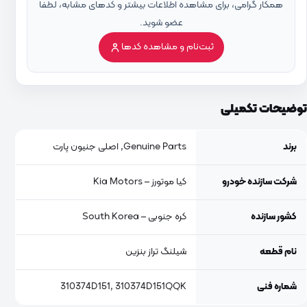
همکار گرامی، برای مشاهده اطلاعات بیشتر و کدهای مشابه، لطفاً
عضو شوید.
ثبت‌نام و مشاهده کدها
توضیحات تکمیلی
برند
Genuine Parts, اصلی جنیون پارت
شرکت سازنده خودرو
کیا موتورز – Kia Motors
کشور سازنده
کره جنوبی – South Korea
نام قطعه
شیلنگ تراز بنزین
شماره فنی
310374D151, 310374D151QQK