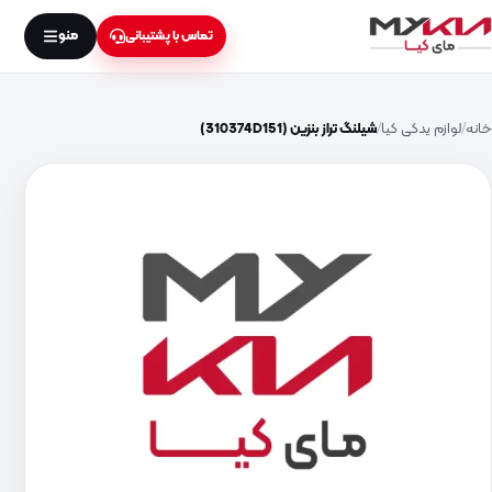
منو
تماس با پشتیبانی
خانه
لوازم یدکی کیا
شیلنگ تراز بنزین (310374D151)