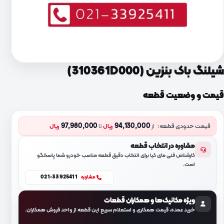
شیلنگ باک بنزین (310361D000)
قیمت و وضعیت قطعه
97,980,000
94,130,000
قیمت حدودی قطعه:
از
ریال
تا
ریال
مشاوره در انتخاب قطعه
کارشناس فنی مای کیا برای انتخاب دقیق قطعه مناسب خودرو شما پاسخگو
است.
021-33925411
مشاوره
ویژه مکانیک‌ها و همکاران قطعات
خرید عمده، قیمت همکاری و استعلام سریع این قطعه از واحد فروش همکاران.