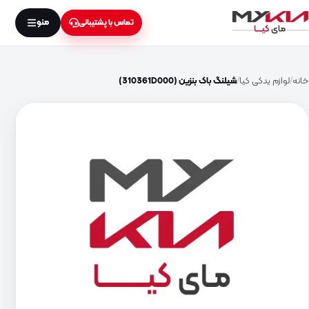
منو
تماس با پشتیبانی
خانه
لوازم یدکی کیا
شیلنگ باک بنزین (310361D000)