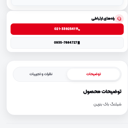
راه‌های ارتباطی
021-33925411
0935-7884727
توضیحات
نظرات و تجربیات
توضیحات محصول
شیلنگ باک بنزین