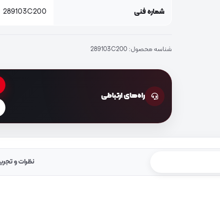
شماره فنی
289103C200
شناسه محصول:
289103C200
راه‌های ارتباطی
نظرات و تجرب