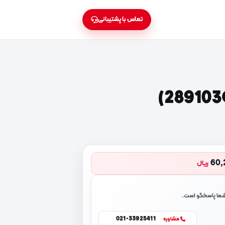
تماس با پشتیبانی
60,
ریال
 شما پاسخگو است.
021-33925411
مشاوره