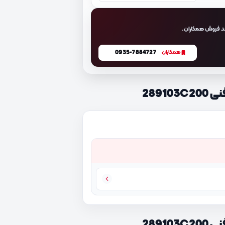
د فروش همکاران.
0935-7884727
همکاران
2891
2891