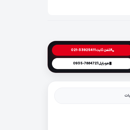
تلفن ثابت
021-33925411
موبایل
0935-7884727
یات