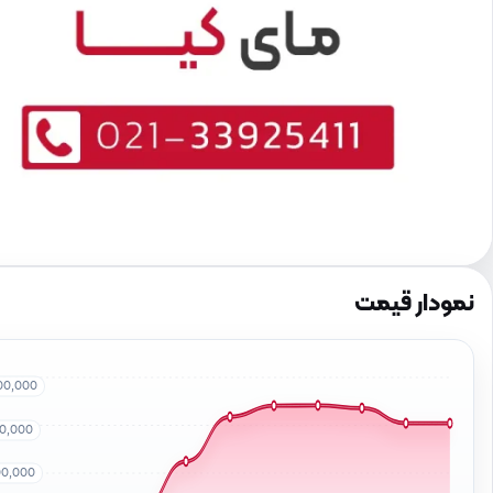
نمودار قیمت
00,000
50,000
00,000