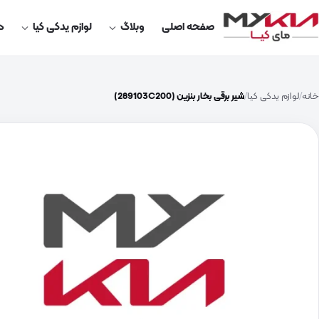
صفحه اصلی
وبلاگ
لوازم یدکی کیا
در
خانه
لوازم یدکی کیا
شیر برقی بخار بنزین (289103C200)