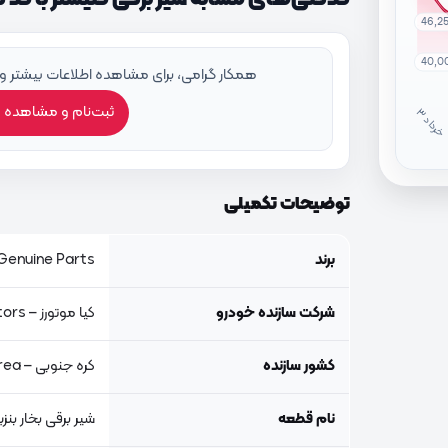
46,2
40,0
همکار گرامی، برای مشاهده اطلاعات بیشتر و
ثبت‌نام و مشاهده 
خ
ر
دا
توضیحات تکمیلی
برند
Genuine Parts, اصلی جنیون پار
شرکت سازنده خودرو
کیا موتورز – Kia Motors
کشور سازنده
کره جنوبی – South Korea
نام قطعه
شیر برقی بخار بنز