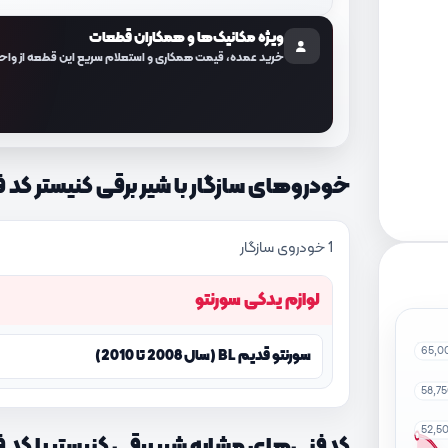
ویژه مکانیک‌ها و همکاران قطعات
خرید عمده، قیمت همکاری و استعلام سریع این قطعه از واح
خودروهای سازگار با شیر برقی کنیستر کد فنی 03C200
1 خودروی سازگار
لوازم یدکی سورنتو
65,0
سورنتو قدیم BL (سال 2008 تا 2010)
58,7
52,5
کدفنی‌های مشابه شیر برقی کنیستر با کد فنی 03C200