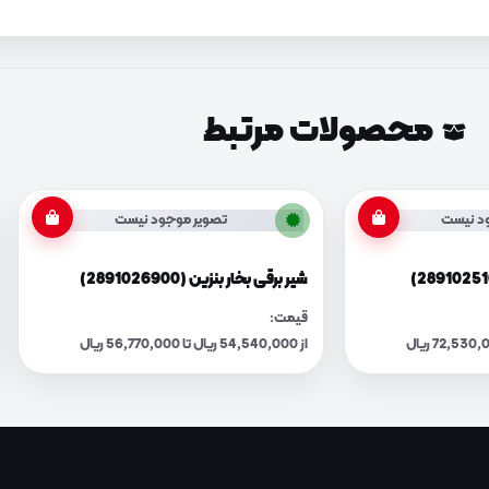
محصولات مرتبط
د نیست
تصویر موجود نیست
شیر برقی بخار بنزین (2891026900)
قیمت:
از 54,540,000 ریال تا 56,770,000 ریال