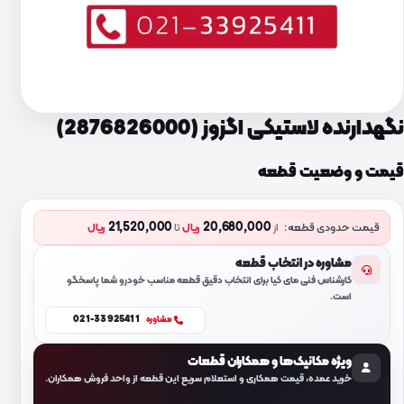
نگهدارنده لاستیکی اگزوز (2876826000)
قیمت و وضعیت قطعه
21,520,000
20,680,000
قیمت حدودی قطعه:
از
ریال
تا
ریال
مشاوره در انتخاب قطعه
کارشناس فنی مای کیا برای انتخاب دقیق قطعه مناسب خودرو شما پاسخگو
است.
021-33925411
مشاوره
ویژه مکانیک‌ها و همکاران قطعات
خرید عمده، قیمت همکاری و استعلام سریع این قطعه از واحد فروش همکاران.