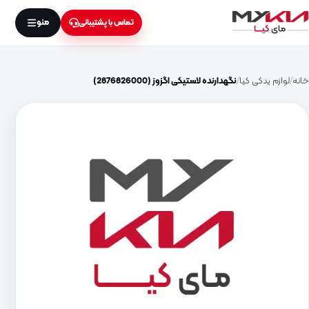
منو
تماس با پشتیبانی
خانه
لوازم یدکی کیا
نگهدارنده لاستیکی اگزوز (2876826000)