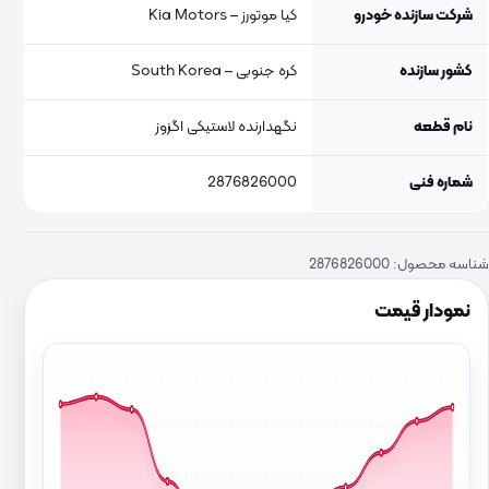
شرکت سازنده خودرو
کیا موتورز – Kia Motors
کشور سازنده
کره جنوبی – South Korea
نام قطعه
نگهدارنده لاستیکی اگزوز
شماره فنی
2876826000
شناسه محصول:
2876826000
نمودار قیمت