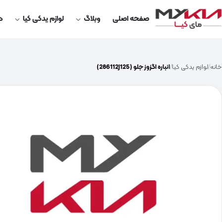
صفحه اصلی
وبلاگ
لوازم یدکی کیا
در
خانه
لوازم یدکی کیا
انباره اگزوز جلو (286112J125)