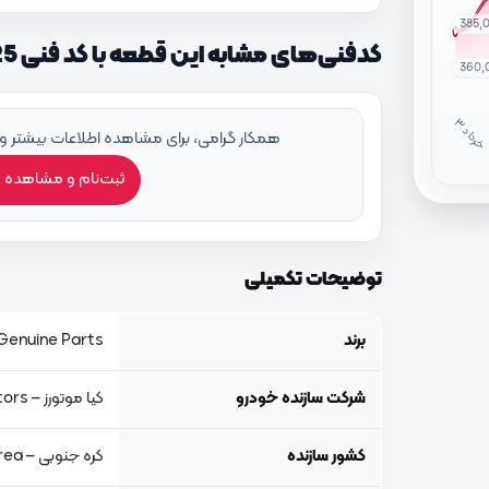
385,
کدفنی‌های مشابه این قطعه با کد فنی 286112J125
360,
خ
ر
دا
همکار گرامی، برای مشاهده اطلاعات بیشتر و
ثبت‌نام و مشاهده 
توضیحات تکمیلی
برند
Genuine Parts, اصلی جنیون پار
شرکت سازنده خودرو
کیا موتورز – Kia Motors
کشور سازنده
کره جنوبی – South Korea