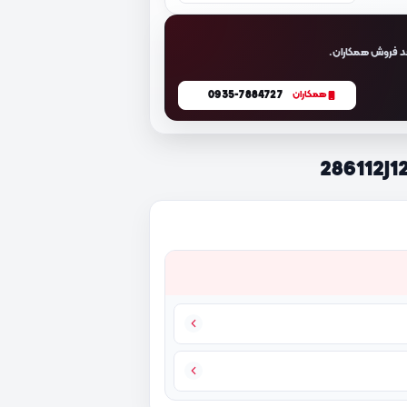
د فروش همکاران.
0935-7884727
همکاران