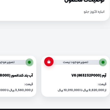
توضیحات محصول
انباره اگزوز جلو
تصویر موجود نیست
تصویر موجو
آرم V6 (863232P000)
آب بند کندانسور (977983R000)
قیمت:
قیمت:
از 9,620,000 ریال تا 10,010,000 ریال
از 3,560,000 ریال تا 3,710,000 ریال