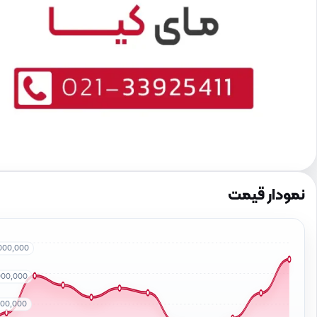
نمودار قیمت
000,000
000,000
000,000