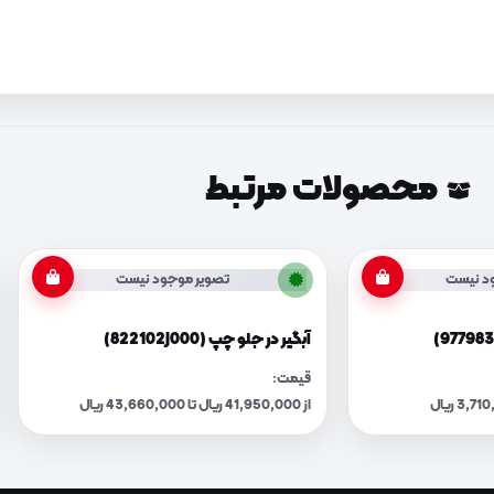
محصولات مرتبط
د نیست
تصویر موجود نیست
آبگیر در جلو چپ (822102J000)
قیمت:
از 41,950,000 ریال تا 43,660,000 ریال