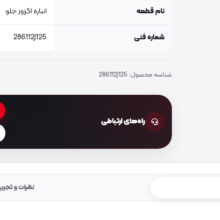
نام قطعه
انباره اگزوز جلو
شماره فنی
286112J125
شناسه محصول:
286112J125
راه‌های ارتباطی
نظرات و تجرب