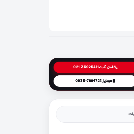
تلفن ثابت
021-33925411
موبایل
0935-7884727
یات