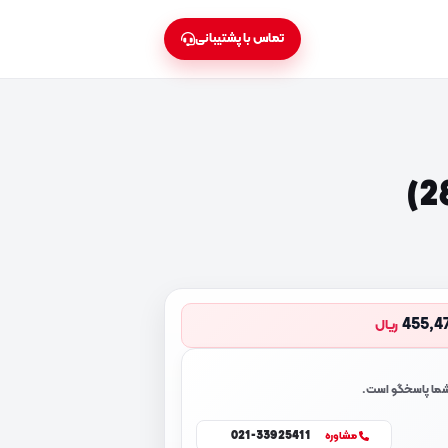
تماس با پشتیبانی
455,4
ریال
 شما پاسخگو است.
021-33925411
مشاوره