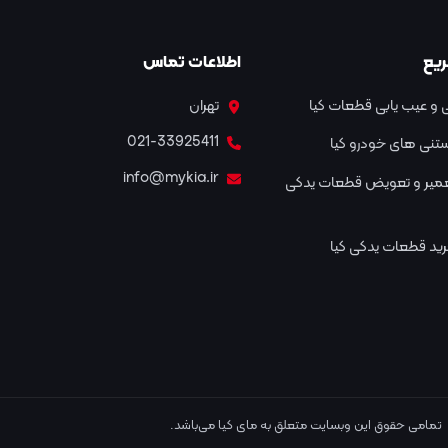
یع
اطلاعات تماس
و عیب یابی قطعات کیا
تهران
021-33925411
نستنی های خودرو کیا
info@mykia.ir
عمیر و تعویض قطعات یدکی
ید قطعات یدکی کیا
تمامی حقوق این وبسایت متعلق به مای کیا می‌باشد.