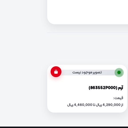
تصویر موجود نیست
آرم (863552P000)
قیمت:
از 4,290,000 ریال تا 4,460,000 ریال