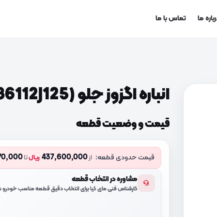
باره ما
تماس با ما
انباره اگزوز جلو (286112J125)
قیمت و وضعیت قطعه
70,000
437,600,000
قیمت حدودی قطعه:
از
ریال
تا
مشاوره در انتخاب قطعه
کارشناس فنی مای کیا برای انتخاب دقیق قطعه مناسب خودرو