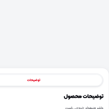
توضیحات
توضیحات محصول
واشر منیفولد خروجی راست