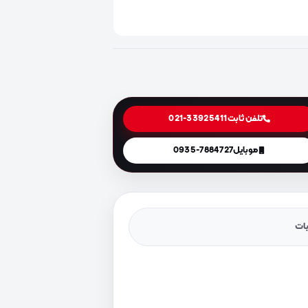
تلفن ثابت
021-33925411
موبایل
0935-7884727
یات