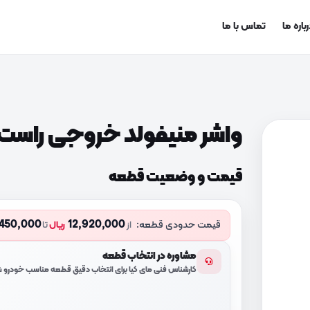
باره ما
تماس با ما
واشر منیفولد خروجی راست (85213C712
قیمت و وضعیت قطعه
,450,000
12,920,000
قیمت حدودی قطعه:
از
ریال
تا
مشاوره در انتخاب قطعه
کارشناس فنی مای کیا برای انتخاب دقیق قطعه مناسب خودرو