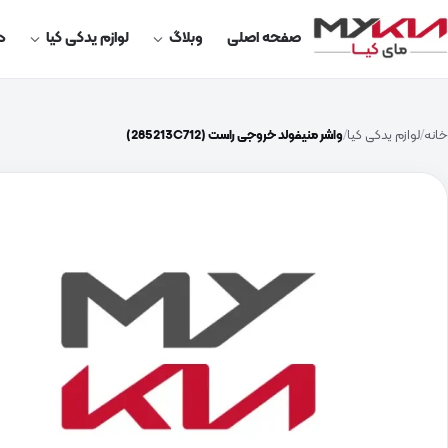
صفحه اصلی
وبلاگ
لوازم یدکی کیا
در
خانه
لوازم یدکی کیا
واشر منیفولد خروجی راست (285213C712)