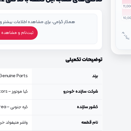
11,0
10,0
همکار گرامی، برای مشاهده اطلاعات بیشتر و
ثبت‌نام و مشاهده 
خ
ر
دا
توضیحات تکمیلی
برند
Genuine Parts, اصلی جنیون پار
شرکت سازنده خودرو
کیا موتورز – Kia Motors
کشور سازنده
کره جنوبی – South Korea
نام قطعه
واشر منیفولد خ