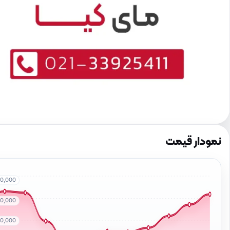
نمودار قیمت
00,000
00,000
00,000