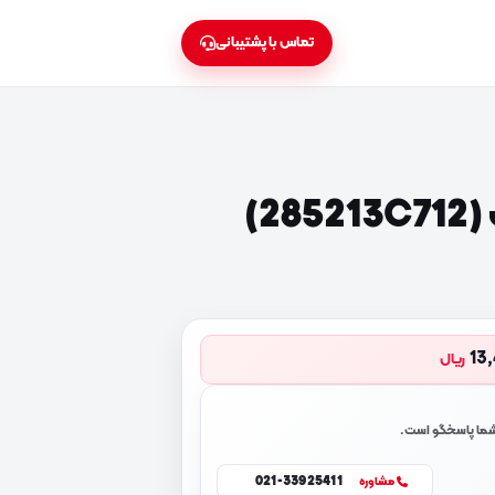
تماس با پشتیبانی
2)
13
ریال
 شما پاسخگو است.
021-33925411
مشاوره