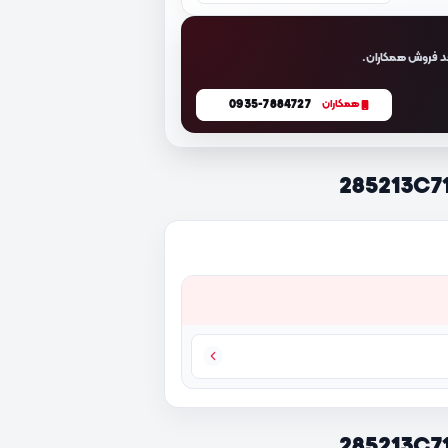
د فروش همکاران.
0935-7884727
همکاران