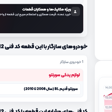
ویژه مکانیک‌ها و همکاران قطعات
خرید عمده، قیمت همکاری و استعلام سریع این قطعه از واح
خودروهای سازگار با این قطعه کد فنی 285213C712
1 خودروی سازگار
لوازم یدکی سورنتو
14,0
سورنتو قدیم BL (سال 2008 تا 2010)
13,0
12,0
کدفنی‌های مشابه این قطعه با کد فنی 285213C712