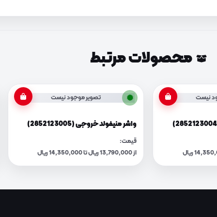
محصولات مرتبط
د نیست
تصویر موجود نیست
واشر منیفولد خروجی (2852123005)
قیمت:
از 13,790,000 ریال تا 14,350,000 ریال