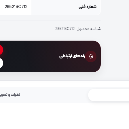
شماره فنی
285213C712
شناسه محصول:
285213C712
راه‌های ارتباطی
نظرات و تجرب