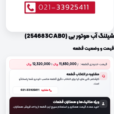
شیلنگ آب موتور بی (254683CAB0)
قیمت و وضعیت قطعه
12,320,000
11,830,000
قیمت حدودی قطعه:
از
ریال
تا
ریال
مشاوره در انتخاب قطعه
کارشناس فنی مای کیا برای انتخاب دقیق قطعه مناسب خودرو شما پاسخگو
است.
021-33925411
مشاوره
ویژه مکانیک‌ها و همکاران قطعات
خرید عمده، قیمت همکاری و استعلام سریع این قطعه از واحد فروش همکاران.