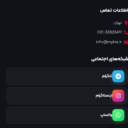
اطلاعات تماس
تهران
021-33925411
info@mykia.ir
شبکه‌های اجتماعی
تلگرام
اینستاگرام
واتساپ