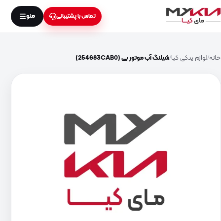
منو
تماس با پشتیبانی
خانه
لوازم یدکی کیا
شیلنگ آب موتور بی (254683CAB0)