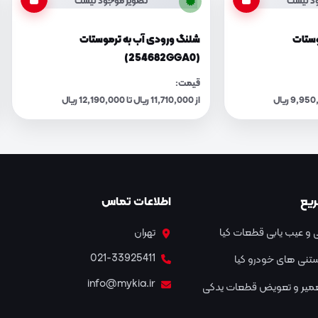
د نیست
تصویر موجود نیست
وستات
شلنگ ورودی آب به ترموستات
(254682GGA0)
قیمت:
از 11,710,000 ریال تا 12,190,000 ریال
یع
اطلاعات تماس
و عیب یابی قطعات کیا
تهران
021-33925411
نستنی های خودرو کیا
info@mykia.ir
عمیر و تعویض قطعات یدکی