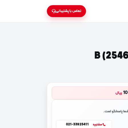
تماس با پشتیبانی
10
ریال
 شما پاسخگو است.
021-33925411
مشاوره