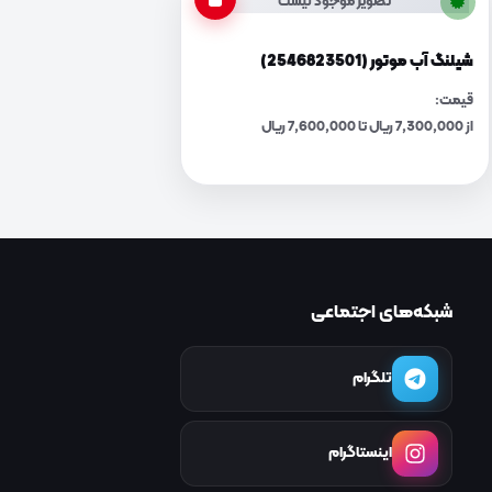
تصویر موجود نیست
شیلنگ آب موتور (2546823501)
قیمت:
از 7,300,000 ریال تا 7,600,000 ریال
شبکه‌های اجتماعی
تلگرام
اینستاگرام