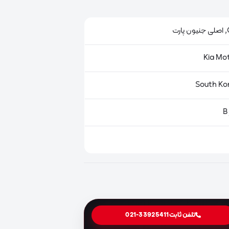
ت
تلفن ثابت
021-33925411