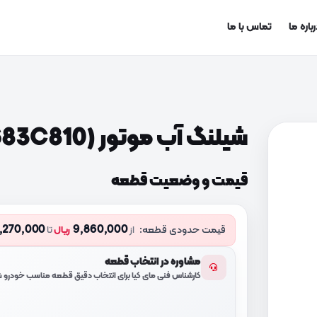
باره ما
تماس با ما
شیلنگ آب موتور B (254683C810)
قیمت و وضعیت قطعه
,270,000
9,860,000
قیمت حدودی قطعه:
از
ریال
تا
مشاوره در انتخاب قطعه
کارشناس فنی مای کیا برای انتخاب دقیق قطعه مناسب خودرو