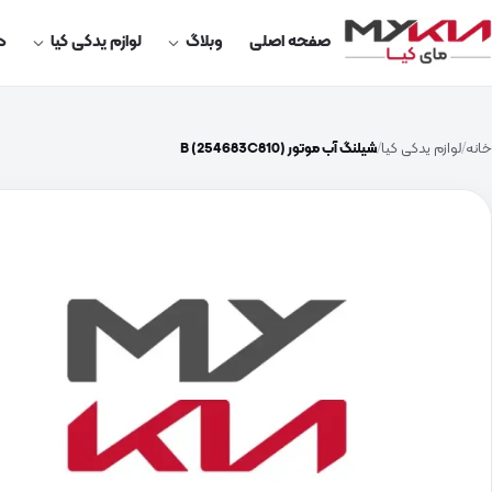
صفحه اصلی
وبلاگ
لوازم یدکی کیا
در
خانه
لوازم یدکی کیا
شیلنگ آب موتور B (254683C810)