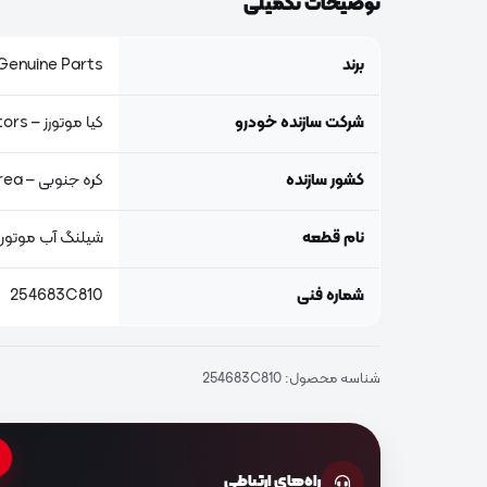
توضیحات تکمیلی
برند
Genuine Parts, اصلی جنیون پار
شرکت سازنده خودرو
کیا موتورز – Kia Motors
کشور سازنده
کره جنوبی – South Korea
نام قطعه
شیلنگ آب موتور B
شماره فنی
254683C810
شناسه محصول:
254683C810
راه‌های ارتباطی