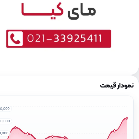
نمودار قیمت
00,000
00,000
0,000