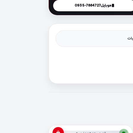
موبایل
0935-7884727
یات