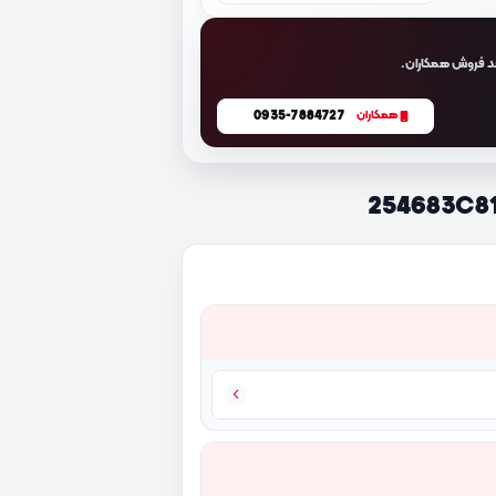
د فروش همکاران.
0935-7884727
همکاران