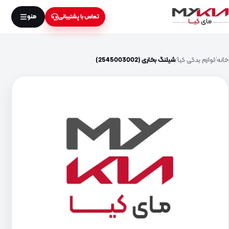
منو
تماس با پشتیبانی
خانه
لوازم یدکی کیا
شیلنگ بخاری (2545003002)