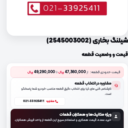
شیلنگ بخاری (2545003002)
قیمت و وضعیت قطعه
49,290,000
47,360,000
قیمت حدودی قطعه:
از
ریال
تا
ریال
مشاوره در انتخاب قطعه
کارشناس فنی مای کیا برای انتخاب دقیق قطعه مناسب خودرو شما پاسخگو
است.
021-33925411
مشاوره
ویژه مکانیک‌ها و همکاران قطعات
خرید عمده، قیمت همکاری و استعلام سریع این قطعه از واحد فروش همکاران.