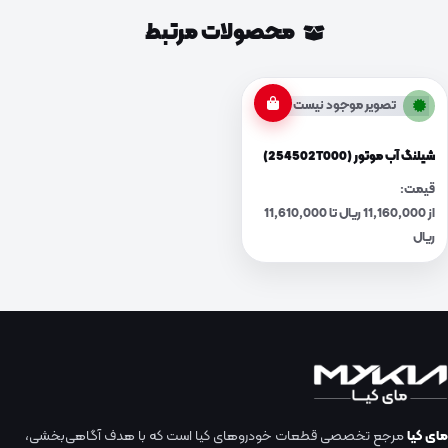
محصولات مرتبط
تصویر موجود نیست
شیلنگ آب موتور (254502T000)
قیمت:
از 11,160,000 ریال تا 11,610,000
ریال
مای کیا
مرجع تخصصی قطعات خودروهای کیا است که با هدف آگاهی‌بخشی،