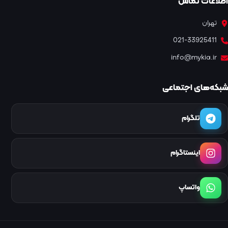
اطلاعات تماس
تهران
021-33925411
info@mykia.ir
شبکه‌های اجتماعی
تلگرام
اینستاگرام
واتساپ