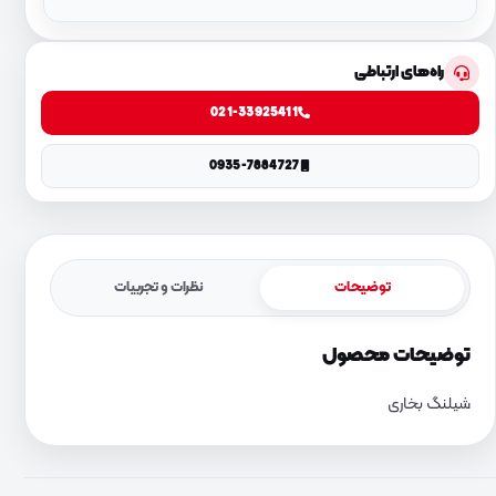
راه‌های ارتباطی
021-33925411
0935-7884727
توضیحات
نظرات و تجربیات
توضیحات محصول
شیلنگ بخاری