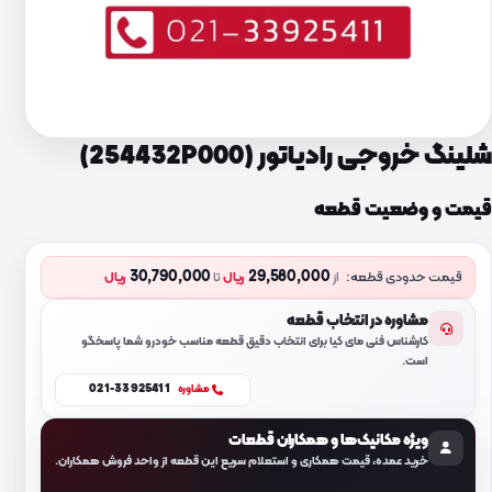
شلینگ خروجی رادیاتور (254432P000)
قیمت و وضعیت قطعه
30,790,000
29,580,000
قیمت حدودی قطعه:
از
ریال
تا
ریال
مشاوره در انتخاب قطعه
کارشناس فنی مای کیا برای انتخاب دقیق قطعه مناسب خودرو شما پاسخگو
است.
021-33925411
مشاوره
ویژه مکانیک‌ها و همکاران قطعات
خرید عمده، قیمت همکاری و استعلام سریع این قطعه از واحد فروش همکاران.