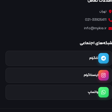
اطلاعات تماس
تهران
021-33925411
info@mykia.ir
شبکه‌های اجتماعی
تلگرام
اینستاگرام
واتساپ