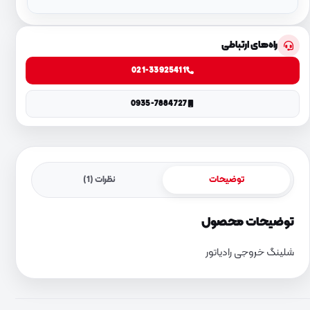
راه‌های ارتباطی
021-33925411
0935-7884727
توضیحات
نظرات (1)
توضیحات محصول
شلینگ خروجی رادیاتور