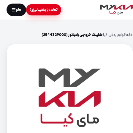
منو
تماس با پشتیبانی
خانه
لوازم یدکی کیا
شلینگ خروجی رادیاتور (254432P000)