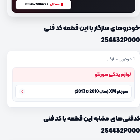
0935-7884727
همکاران
خودروهای سازگار با این قطعه کد فنی
254432P000
1 خودروی سازگار
لوازم یدکی سورنتو
سورنتو XM (سال 2010 تا 2013)
کدفنی‌های مشابه این قطعه با کد فنی
254432P000