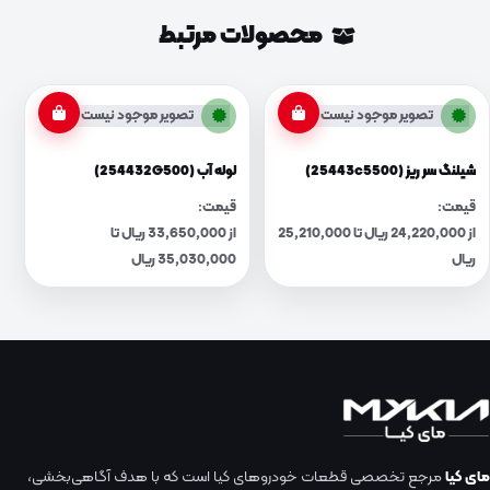
محصولات مرتبط
تصویر موجود نیست
تصویر موجود نیست
شیلنگ سر ریز (25443c5500)
لوله آب (254432G500)
قیمت:
قیمت:
از 24,220,000 ریال تا 25,210,000
از 33,650,000 ریال تا
ریال
35,030,000 ریال
مای کیا
مرجع تخصصی قطعات خودروهای کیا است که با هدف آگاهی‌بخشی،