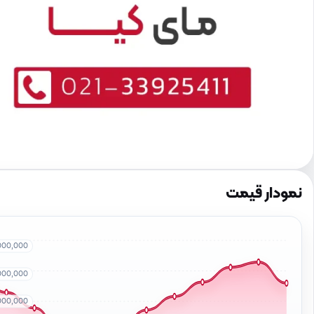
نمودار قیمت
000,000
000,000
000,000