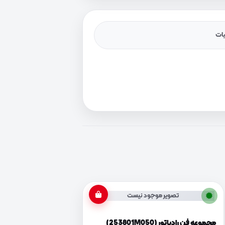
یات
تصویر موجود نیست
مجموعه فن رادیاتور (253801M050)