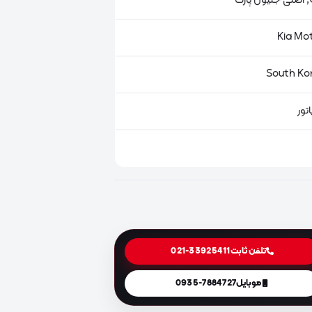
ت
تور
تلفن ثابت
021-33925411
موبایل
0935-7884727