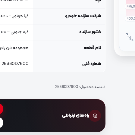
برند
Genuine Parts, اصلی جنیون پار
475,
شرکت سازنده خودرو
کیا موتورز – Kia Motors
400,
کشور سازنده
کره جنوبی – South Korea
خ
ر
دا
نام قطعه
مجموعه فن رادیا
شماره فنی
25380D7600
شناسه محصول:
25380D7600
راه‌های ارتباطی