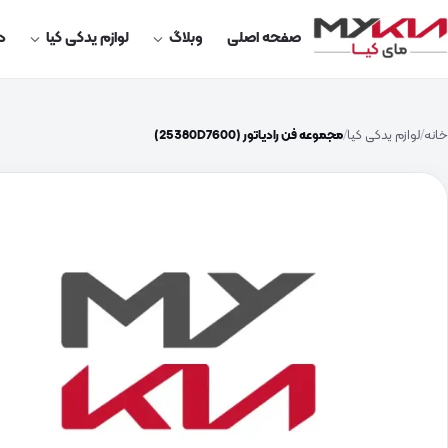
صفحه اصلی
وبلاگ
لوازم یدکی کیا
در
خانه
لوازم یدکی کیا
مجموعه فن رادیاتور (25380D7600)