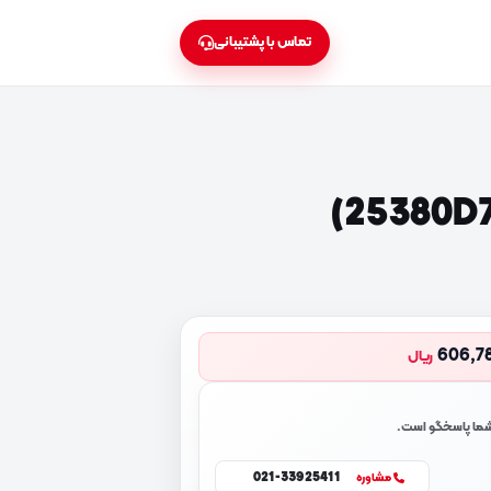
تماس با پشتیبانی
606,7
ریال
 شما پاسخگو است.
021-33925411
مشاوره