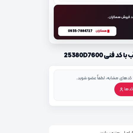
د فروش همکاران.
0935-7884727
همکاران
نی 25380D7600
 کدهای مشابه، لطفاً عضو شوید.
کدها