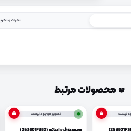
نظرات و تجرب
محصولات مرتبط
د نیست
تصویر موجود نیست
مجموعه فن رادیاتور (253801F382)