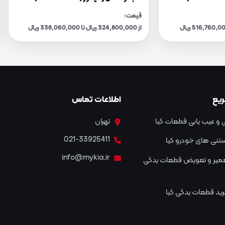
قیمت:
از 324,800,000 ریال تا 338,060,000 ریال
یع
اطلاعات تماس
و عیب یابی قطعات کیا
تهران
021-33925411
نستنی های خودرو کیا
info@mykia.ir
عمیر و تعویض قطعات یدکی
ید قطعات یدکی کیا