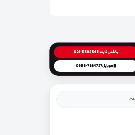
تلفن ثابت
021-33925411
موبایل
0935-7884727
یات