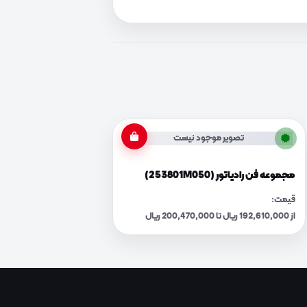
تصویر موجود نیست
مجموعه فن رادیاتور (253801M050)
قیمت:
از 192,610,000 ریال تا 200,470,000 ریال