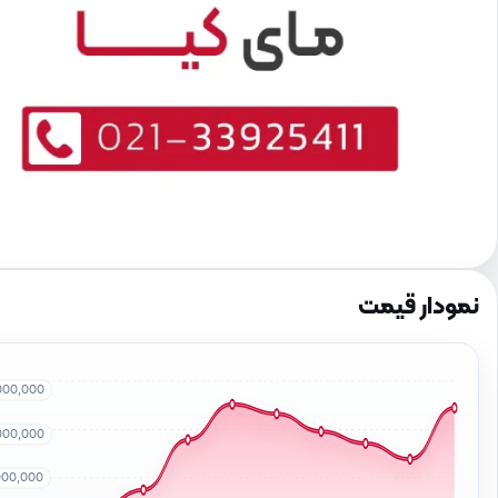
نمودار قیمت
000,000
000,000
000,000