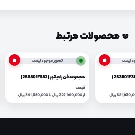
محصولات مرتبط
د نیست
تصویر موجود نیست
مجموعه فن رادیاتور (253801F382)
قیمت:
از 327,990,000 ریال تا 341,380,000 ریال