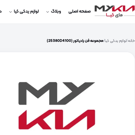
صفحه اصلی
وبلاگ
لوازم یدکی کیا
در
خانه
لوازم یدکی کیا
مجموعه فن رادیاتور (25380D4100)