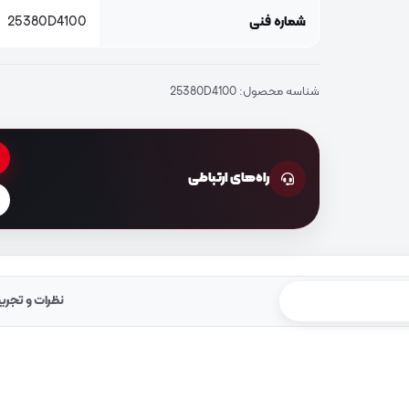
شماره فنی
25380D4100
شناسه محصول:
25380D4100
راه‌های ارتباطی
نظرات و تجرب