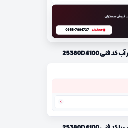
د فروش همکاران.
0935-7884727
همکاران
نی 25380D4100
نی 25380D4100