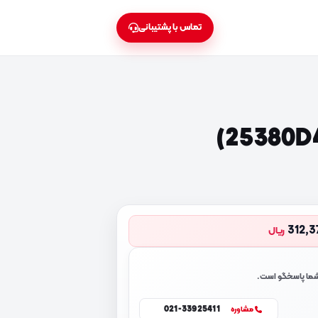
تماس با پشتیبانی
312,3
ریال
 شما پاسخگو است.
021-33925411
مشاوره