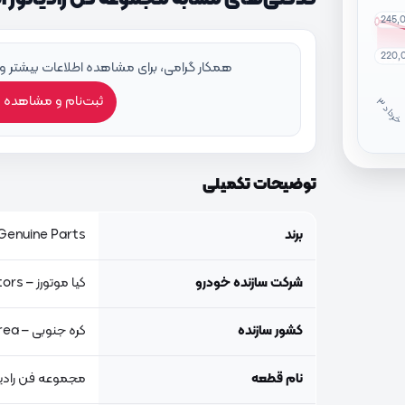
245,
220,
همکار گرامی، برای مشاهده اطلاعات بیشتر و
ثبت‌نام و مشاهده 
خ
ر
دا
توضیحات تکمیلی
برند
Genuine Parts, اصلی جنیون پار
شرکت سازنده خودرو
کیا موتورز – Kia Motors
کشور سازنده
کره جنوبی – South Korea
نام قطعه
مجموعه فن رادیا