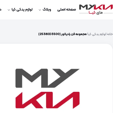
صفحه اصلی
وبلاگ
لوازم یدکی کیا
در
خانه
لوازم یدکی کیا
مجموعه فن رادیاتور (25380D3500)