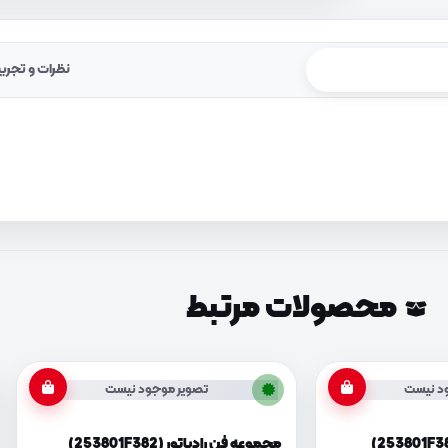
نظرات و تجرب
محصولات مرتبط
د نیست
تصویر موجود نیست
مجموعه فن رادیاتور (253801F382)