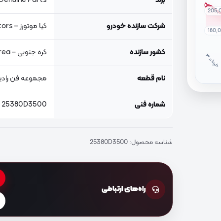
برند
Genuine Parts, اصلی جنیون پار
205,
شرکت سازنده خودرو
کیا موتورز – Kia Motors
180,
کشور سازنده
کره جنوبی – South Korea
خ
ر
دا
نام قطعه
مجموعه فن رادیا
شماره فنی
25380D3500
شناسه محصول:
25380D3500
راه‌های ارتباطی