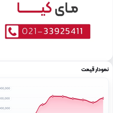
نمودار قیمت
000,000
000,000
000,000