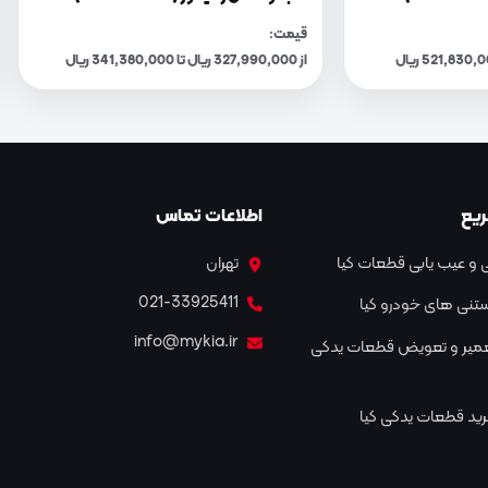
قیمت:
از 327,990,000 ریال تا 341,380,000 ریال
یع
اطلاعات تماس
و عیب یابی قطعات کیا
تهران
021-33925411
نستنی های خودرو کیا
info@mykia.ir
عمیر و تعویض قطعات یدکی
ید قطعات یدکی کیا