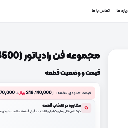
باره ما
تماس با ما
مجموعه فن رادیاتور (25380D3500)
قیمت و وضعیت قطعه
270,000
248,140,000
قیمت حدودی قطعه:
از
ریال
تا
مشاوره در انتخاب قطعه
کارشناس فنی مای کیا برای انتخاب دقیق قطعه مناسب خودرو