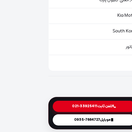
ت
تور
تلفن ثابت
021-33925411
موبایل
0935-7884727