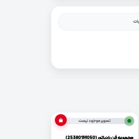
یات
تصویر موجود نیست
مجموعه فن رادیاتور (253801M050)