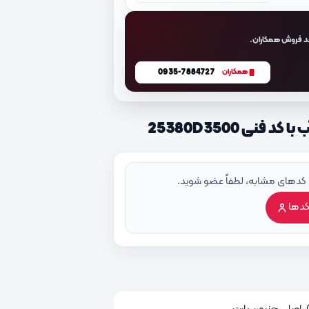
د فروش همکاران.
0935-7884727
همکاران
نی 25380D3500
 کدهای مشابه، لطفاً عضو شوید.
کدها