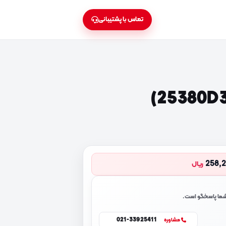
تماس با پشتیبانی
258,
ریال
 شما پاسخگو است.
021-33925411
مشاوره