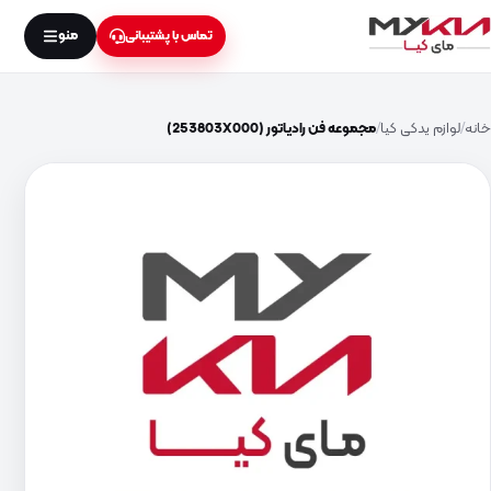
منو
تماس با پشتیبانی
خانه
لوازم یدکی کیا
مجموعه فن رادیاتور (253803X000)