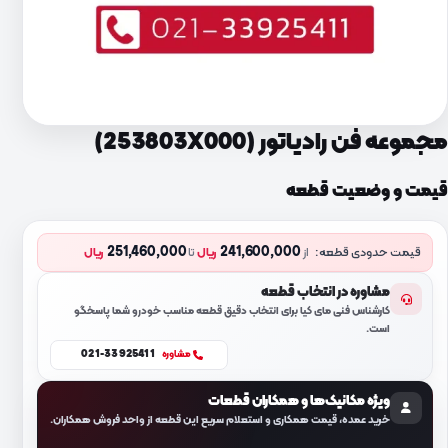
مجموعه فن رادیاتور (253803X000)
قیمت و وضعیت قطعه
251,460,000
241,600,000
قیمت حدودی قطعه:
از
ریال
تا
ریال
مشاوره در انتخاب قطعه
کارشناس فنی مای کیا برای انتخاب دقیق قطعه مناسب خودرو شما پاسخگو
است.
021-33925411
مشاوره
ویژه مکانیک‌ها و همکاران قطعات
خرید عمده، قیمت همکاری و استعلام سریع این قطعه از واحد فروش همکاران.