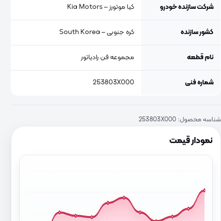
شرکت سازنده خودرو
کیا موتورز – Kia Motors
کشور سازنده
کره جنوبی – South Korea
نام قطعه
مجموعه فن رادیاتور
شماره فنی
253803X000
شناسه محصول:
253803X000
نمودار قیمت