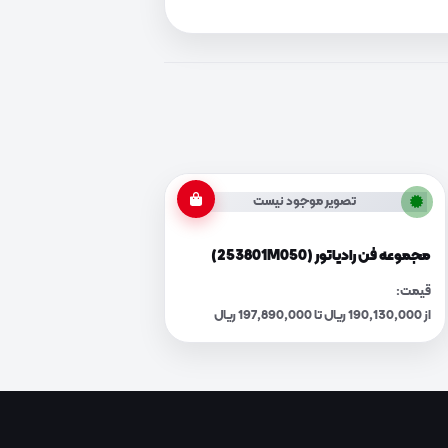
تصویر موجود نیست
مجموعه فن رادیاتور (253801M050)
قیمت:
از 190,130,000 ریال تا 197,890,000 ریال