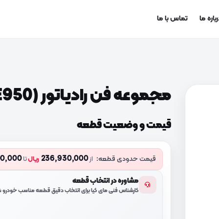
باره ما
تماس با ما
مجموعه فن رادیاتور (253803E950)
قیمت و وضعیت قطعه
00,000
236,930,000
قیمت حدودی قطعه:
از
ریال
تا
مشاوره در انتخاب قطعه
کارشناس فنی مای کیا برای انتخاب دقیق قطعه مناسب خودرو