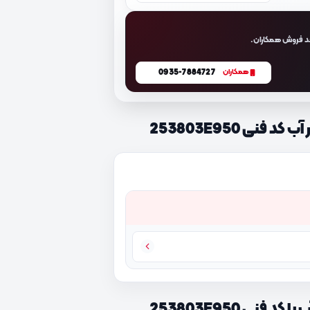
د فروش همکاران.
0935-7884727
همکاران
نی 253803E950
نی 253803E950