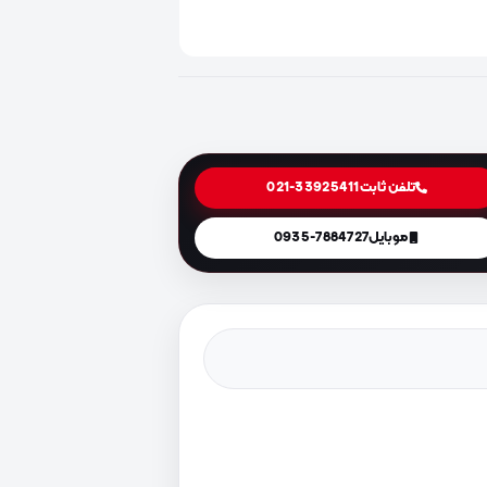
تلفن ثابت
021-33925411
موبایل
0935-7884727