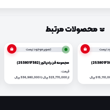
محصولات مرتبط
د نیست
تصویر موجود نیست
مجموعه فن رادیاتور (253801F382)
قیمت:
از 323,770,000 ریال تا 336,980,000 ریال