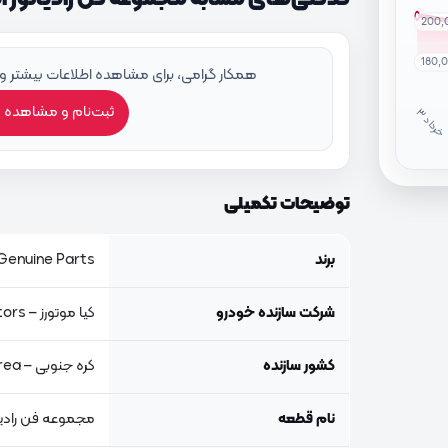
200,
180,
همکار گرامی، برای مشاهده اطلاعات بیشتر و
ثبت‌نام و مشاهده 
خ
ر
دا
توضیحات تکمیلی
برند
Genuine Parts, اصلی جنیون پار
شرکت سازنده خودرو
کیا موتورز – Kia Motors
کشور سازنده
کره جنوبی – South Korea
نام قطعه
مجموعه فن رادیا