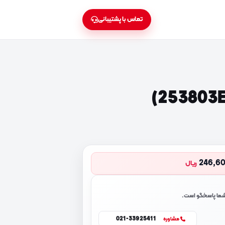
تماس با پشتیبانی
246,6
ریال
 شما پاسخگو است.
021-33925411
مشاوره