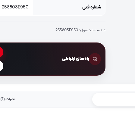
شماره فنی
253803E950
شناسه محصول:
253803E950
راه‌های ارتباطی
نظرات (1)