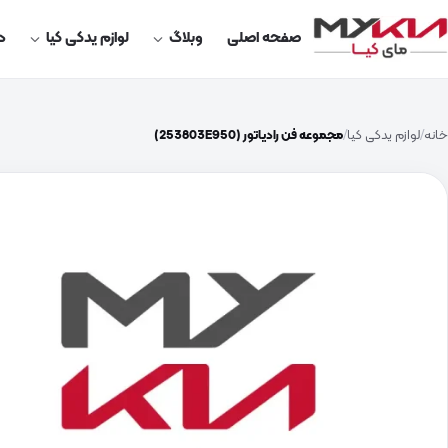
صفحه اصلی
وبلاگ
لوازم یدکی کیا
در
خانه
لوازم یدکی کیا
مجموعه فن رادیاتور (253803E950)