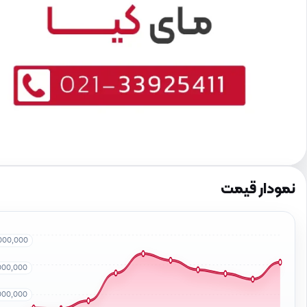
نمودار قیمت
000,000
000,000
000,000