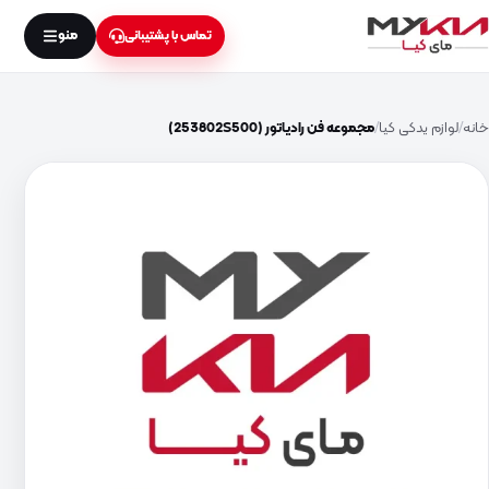
منو
تماس با پشتیبانی
خانه
لوازم یدکی کیا
مجموعه فن رادیاتور (253802S500)