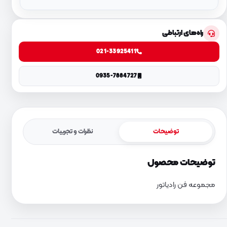
راه‌های ارتباطی
021-33925411
0935-7884727
توضیحات
نظرات و تجربیات
توضیحات محصول
مجموعه فن رادیاتور