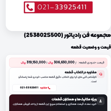
مجموعه فن رادیاتور (253802S500)
قیمت و وضعیت قطعه
319,150,000
306,630,000
قیمت حدودی قطعه:
از
ریال
تا
ریال
مشاوره در انتخاب قطعه
کارشناس فنی مای کیا برای انتخاب دقیق قطعه مناسب خودرو شما پاسخگو
است.
021-33925411
مشاوره
ویژه مکانیک‌ها و همکاران قطعات
خرید عمده، قیمت همکاری و استعلام سریع این قطعه از واحد فروش همکاران.