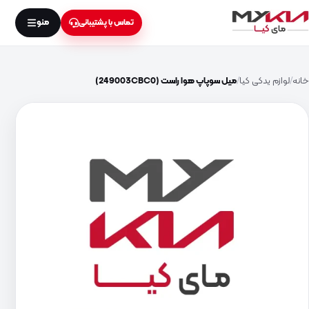
منو
تماس با پشتیبانی
خانه
لوازم یدکی کیا
میل سوپاپ هوا راست (249003CBC0)