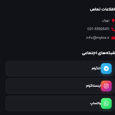
اطلاعات تماس
تهران
021-33925411
info@mykia.ir
شبکه‌های اجتماعی
تلگرام
اینستاگرام
واتساپ