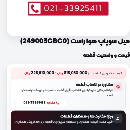
میل سوپاپ هوا راست (249003CBC0)
قیمت و وضعیت قطعه
325,810,000
313,030,000
قیمت حدودی قطعه:
از
ریال
تا
ریال
مشاوره در انتخاب قطعه
کارشناس فنی مای کیا برای انتخاب دقیق قطعه مناسب خودرو شما پاسخگو
است.
021-33925411
مشاوره
ویژه مکانیک‌ها و همکاران قطعات
خرید عمده، قیمت همکاری و استعلام سریع این قطعه از واحد فروش همکاران.