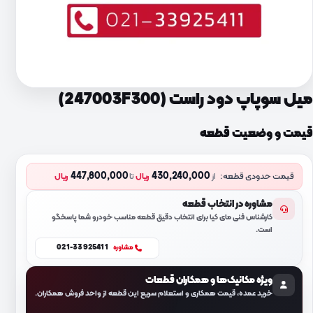
میل سوپاپ دود راست (247003F300)
قیمت و وضعیت قطعه
447,800,000
430,240,000
قیمت حدودی قطعه:
از
ریال
تا
ریال
مشاوره در انتخاب قطعه
کارشناس فنی مای کیا برای انتخاب دقیق قطعه مناسب خودرو شما پاسخگو
است.
021-33925411
مشاوره
ویژه مکانیک‌ها و همکاران قطعات
خرید عمده، قیمت همکاری و استعلام سریع این قطعه از واحد فروش همکاران.