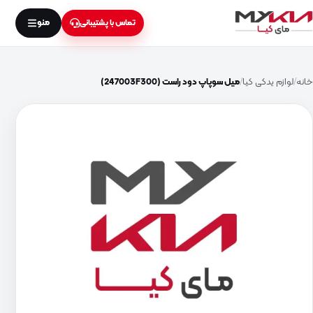
منو
تماس با پشتیبانی
خانه
لوازم یدکی کیا
میل سوپاپ دود راست (247003F300)