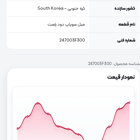
کشور سازنده
کره جنوبی – South Korea
نام قطعه
میل سوپاپ دود راست
شماره فنی
247003F300
شناسه محصول:
247003F300
نمودار قیمت