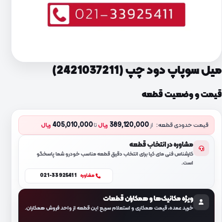
میل سوپاپ دود چپ (2421037211)
قیمت و وضعیت قطعه
405,010,000
389,120,000
قیمت حدودی قطعه:
از
ریال
تا
ریال
مشاوره در انتخاب قطعه
کارشناس فنی مای کیا برای انتخاب دقیق قطعه مناسب خودرو شما پاسخگو
است.
021-33925411
مشاوره
ویژه مکانیک‌ها و همکاران قطعات
خرید عمده، قیمت همکاری و استعلام سریع این قطعه از واحد فروش همکاران.