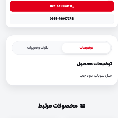
021-33925411
0935-7884727
توضیحات
نظرات و تجربیات
توضیحات محصول
میل سوپاپ دود چپ
محصولات مرتبط