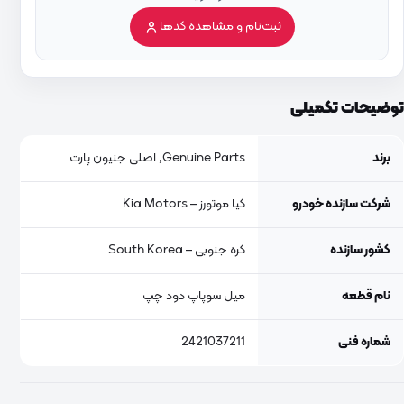
ثبت‌نام و مشاهده کدها
توضیحات تکمیلی
برند
Genuine Parts, اصلی جنیون پارت
شرکت سازنده خودرو
کیا موتورز – Kia Motors
کشور سازنده
کره جنوبی – South Korea
نام قطعه
میل سوپاپ دود چپ
شماره فنی
2421037211