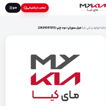
منو
تماس با پشتیبانی
خانه
لوازم یدکی کیا
میل سوپاپ دود چپ (2421037211)