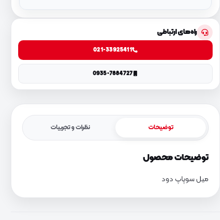
راه‌های ارتباطی
021-33925411
0935-7884727
توضیحات
نظرات و تجربیات
توضیحات محصول
میل سوپاپ دود