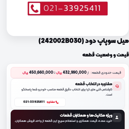
میل سوپاپ دود (242002B030)
قیمت و وضعیت قطعه
450,660,000
432,990,000
قیمت حدودی قطعه:
از
ریال
تا
ریال
مشاوره در انتخاب قطعه
کارشناس فنی مای کیا برای انتخاب دقیق قطعه مناسب خودرو شما پاسخگو
است.
021-33925411
مشاوره
ویژه مکانیک‌ها و همکاران قطعات
خرید عمده، قیمت همکاری و استعلام سریع این قطعه از واحد فروش همکاران.