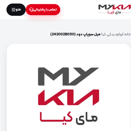
منو
تماس با پشتیبانی
خانه
لوازم یدکی کیا
میل سوپاپ دود (242002B030)