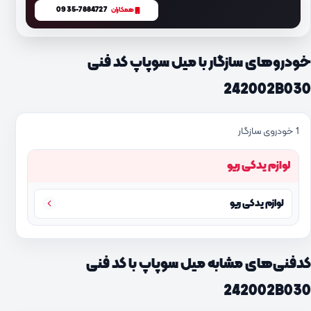
0935-7884727
همکاران
خودروهای سازگار با میل سوپاپ کد فنی
242002B030
1 خودروی سازگار
لوازم یدکی ریو
لوازم یدکی ریو
کدفنی‌های مشابه میل سوپاپ با کد فنی
242002B030