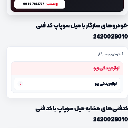
0935-7884727
همکاران
خودروهای سازگار با میل سوپاپ کد فنی
242002B010
1 خودروی سازگار
لوازم یدکی ریو
لوازم یدکی ریو
کدفنی‌های مشابه میل سوپاپ با کد فنی
242002B010