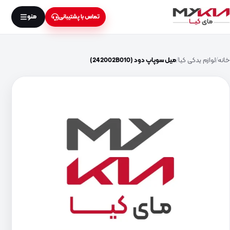
منو
تماس با پشتیبانی
خانه
لوازم یدکی کیا
میل سوپاپ دود (242002B010)