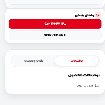
راه‌های ارتباطی
021-33925411
0935-7884727
توضیحات
نظرات و تجربیات
توضیحات محصول
میل سوپاپ دود