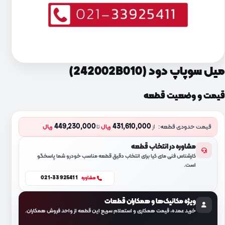
میل سوپاپ دود (242002B010)
قیمت و وضعیت قطعه
449,230,000
431,610,000
قیمت حدودی قطعه:
از
ریال
تا
ریال
مشاوره در انتخاب قطعه
کارشناس فنی مای کیا برای انتخاب دقیق قطعه مناسب خودرو شما پاسخگو
است.
021-33925411
مشاوره
ویژه مکانیک‌ها و همکاران قطعات
خرید عمده، قیمت همکاری و استعلام سریع این قطعه از واحد فروش همکاران.