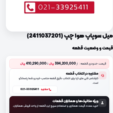
میل سوپاپ هوا چپ (2411037201)
قیمت و وضعیت قطعه
410,290,000
394,200,000
قیمت حدودی قطعه:
از
ریال
تا
ریال
مشاوره در انتخاب قطعه
کارشناس فنی مای کیا برای انتخاب دقیق قطعه مناسب خودرو شما پاسخگو
است.
021-33925411
مشاوره
ویژه مکانیک‌ها و همکاران قطعات
خرید عمده، قیمت همکاری و استعلام سریع این قطعه از واحد فروش همکاران.