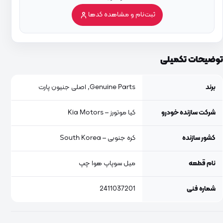
ثبت‌نام و مشاهده کدها
توضیحات تکمیلی
برند
Genuine Parts, اصلی جنیون پارت
شرکت سازنده خودرو
کیا موتورز – Kia Motors
کشور سازنده
کره جنوبی – South Korea
نام قطعه
میل سوپاپ هوا چپ
شماره فنی
2411037201