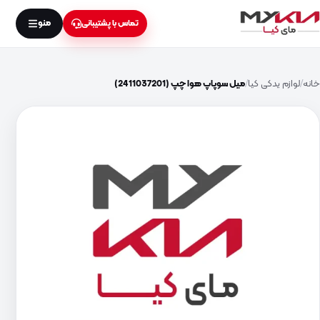
منو
تماس با پشتیبانی
خانه
لوازم یدکی کیا
میل سوپاپ هوا چپ (2411037201)