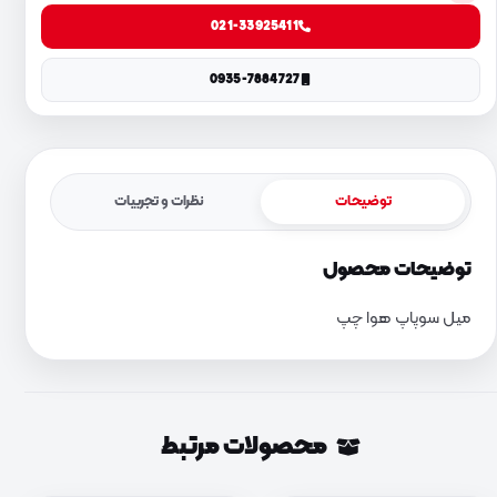
021-33925411
0935-7884727
توضیحات
نظرات و تجربیات
توضیحات محصول
میل سوپاپ هوا چپ
محصولات مرتبط