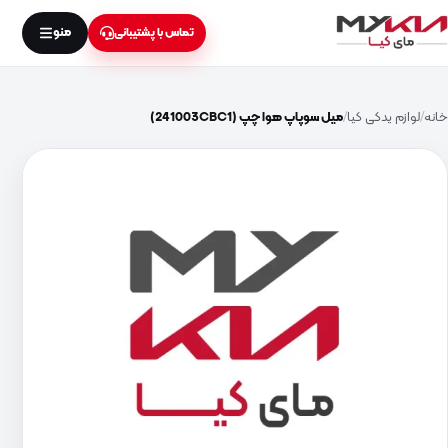
منو
تماس با پشتیبانی
خانه
لوازم یدکی کیا
میل سوپاپ هوا چپ (241003CBC1)