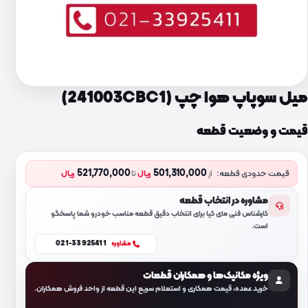
میل سوپاپ هوا چپ (241003CBC1)
قیمت و وضعیت قطعه
521,770,000
501,310,000
قیمت حدودی قطعه:
از
ریال
تا
ریال
مشاوره در انتخاب قطعه
کارشناس فنی مای کیا برای انتخاب دقیق قطعه مناسب خودرو شما پاسخگو
است.
021-33925411
مشاوره
ویژه مکانیک‌ها و همکاران قطعات
خرید عمده، قیمت همکاری و استعلام سریع این قطعه از واحد فروش همکاران.