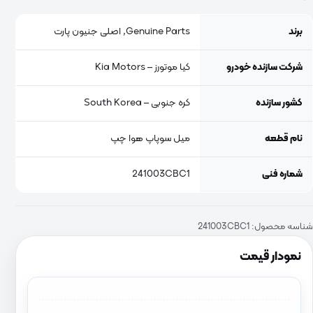
برند
Genuine Parts, اصلی جنیون پارت
شرکت سازنده خودرو
کیا موتورز – Kia Motors
کشور سازنده
کره جنوبی – South Korea
نام قطعه
میل سوپاپ هوا چپ
شماره فنی
241003CBC1
شناسه محصول:
241003CBC1
نمودار قیمت