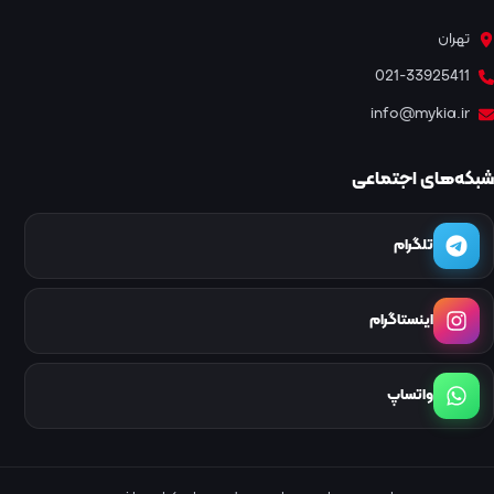
تهران
021-33925411
info@mykia.ir
شبکه‌های اجتماعی
تلگرام
اینستاگرام
واتساپ