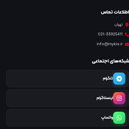
اطلاعات تماس
تهران
021-33925411
info@mykia.ir
شبکه‌های اجتماعی
تلگرام
اینستاگرام
واتساپ