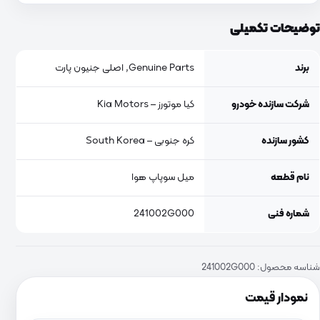
توضیحات تکمیلی
برند
Genuine Parts, اصلی جنیون پارت
شرکت سازنده خودرو
کیا موتورز – Kia Motors
کشور سازنده
کره جنوبی – South Korea
نام قطعه
میل سوپاپ هوا
شماره فنی
241002G000
شناسه محصول:
241002G000
نمودار قیمت