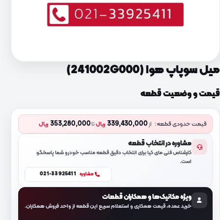
میل سوپاپ هوا (241002G000)
قیمت و وضعیت قطعه
353,280,000
339,430,000
قیمت حدودی قطعه:
از
ریال
تا
ریال
مشاوره در انتخاب قطعه
کارشناس فنی مای کیا برای انتخاب دقیق قطعه مناسب خودرو شما پاسخگو
است.
021-33925411
مشاوره
ویژه مکانیک‌ها و همکاران قطعات
خرید عمده، قیمت همکاری و استعلام سریع این قطعه از واحد فروش همکاران.