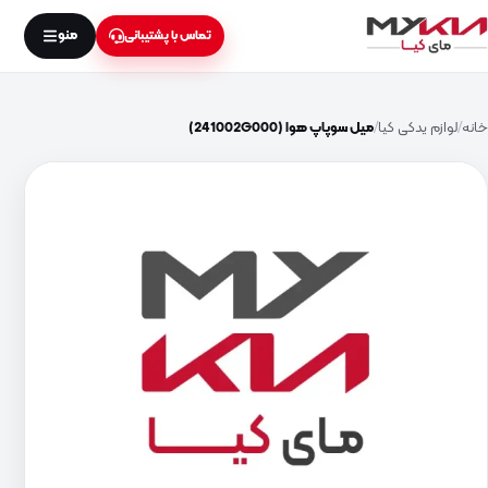
منو
تماس با پشتیبانی
خانه
لوازم یدکی کیا
میل سوپاپ هوا (241002G000)