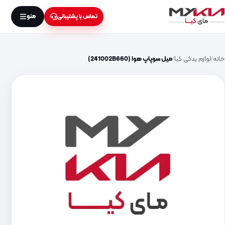
منو
تماس با پشتیبانی
خانه
لوازم یدکی کیا
میل سوپاپ هوا (241002B660)