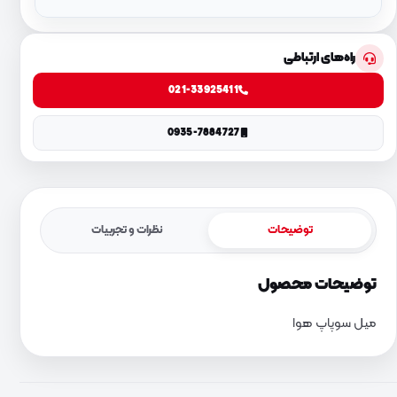
راه‌های ارتباطی
021-33925411
0935-7884727
توضیحات
نظرات و تجربیات
توضیحات محصول
میل سوپاپ هوا