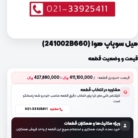
میل سوپاپ هوا (241002B660)
قیمت و وضعیت قطعه
427,880,000
411,100,000
قیمت حدودی قطعه:
از
ریال
تا
ریال
مشاوره در انتخاب قطعه
کارشناس فنی مای کیا برای انتخاب دقیق قطعه مناسب خودرو شما پاسخگو
است.
021-33925411
مشاوره
ویژه مکانیک‌ها و همکاران قطعات
خرید عمده، قیمت همکاری و استعلام سریع این قطعه از واحد فروش همکاران.