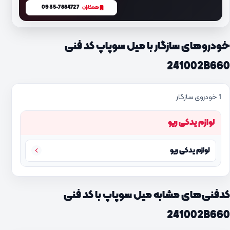
0935-7884727
همکاران
خودروهای سازگار با میل سوپاپ کد فنی
241002B660
1 خودروی سازگار
لوازم یدکی ریو
لوازم یدکی ریو
کدفنی‌های مشابه میل سوپاپ با کد فنی
241002B660