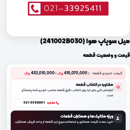
میل سوپاپ هوا (241002B030)
قیمت و وضعیت قطعه
432,010,000
415,070,000
قیمت حدودی قطعه:
از
ریال
تا
ریال
مشاوره در انتخاب قطعه
کارشناس فنی مای کیا برای انتخاب دقیق قطعه مناسب خودرو شما پاسخگو
است.
021-33925411
مشاوره
ویژه مکانیک‌ها و همکاران قطعات
خرید عمده، قیمت همکاری و استعلام سریع این قطعه از واحد فروش همکاران.