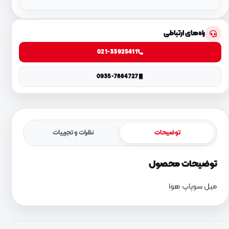
راه‌های ارتباطی
021-33925411
0935-7884727
توضیحات
نظرات و تجربیات
توضیحات محصول
میل سوپاپ هوا