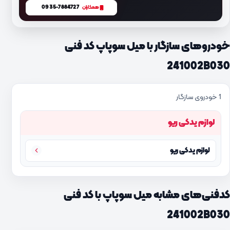
0935-7884727
همکاران
خودروهای سازگار با میل سوپاپ کد فنی
241002B030
1 خودروی سازگار
لوازم یدکی ریو
لوازم یدکی ریو
کدفنی‌های مشابه میل سوپاپ با کد فنی
241002B030