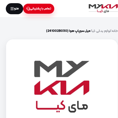
منو
تماس با پشتیبانی
خانه
لوازم یدکی کیا
میل سوپاپ هوا (241002B030)