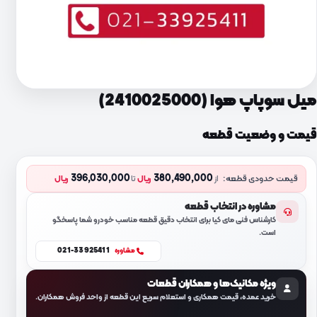
میل سوپاپ هوا (2410025000)
قیمت و وضعیت قطعه
396,030,000
380,490,000
قیمت حدودی قطعه:
از
ریال
تا
ریال
مشاوره در انتخاب قطعه
کارشناس فنی مای کیا برای انتخاب دقیق قطعه مناسب خودرو شما پاسخگو
است.
021-33925411
مشاوره
ویژه مکانیک‌ها و همکاران قطعات
خرید عمده، قیمت همکاری و استعلام سریع این قطعه از واحد فروش همکاران.