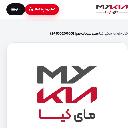
منو
تماس با پشتیبانی
خانه
لوازم یدکی کیا
میل سوپاپ هوا (2410025000)