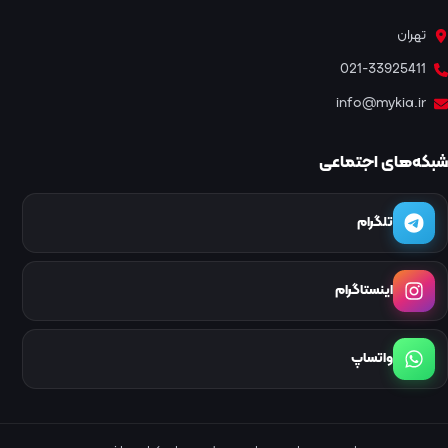
تهران
021-33925411
info@mykia.ir
شبکه‌های اجتماعی
تلگرام
اینستاگرام
واتساپ