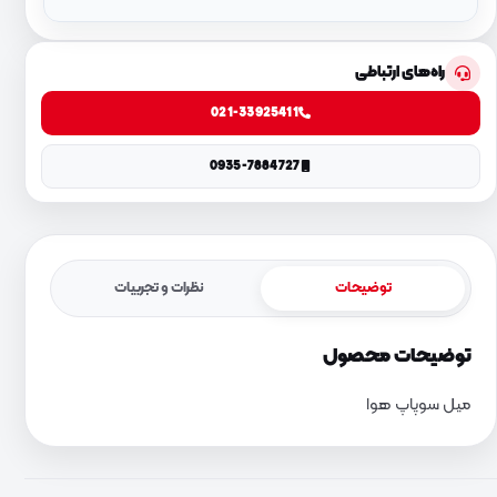
راه‌های ارتباطی
021-33925411
0935-7884727
توضیحات
نظرات و تجربیات
توضیحات محصول
میل سوپاپ هوا