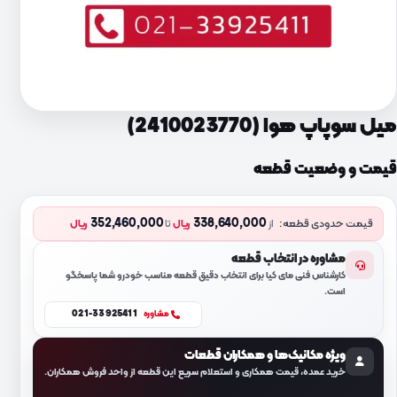
میل سوپاپ هوا (2410023770)
قیمت و وضعیت قطعه
352,460,000
338,640,000
قیمت حدودی قطعه:
از
ریال
تا
ریال
مشاوره در انتخاب قطعه
کارشناس فنی مای کیا برای انتخاب دقیق قطعه مناسب خودرو شما پاسخگو
است.
021-33925411
مشاوره
ویژه مکانیک‌ها و همکاران قطعات
خرید عمده، قیمت همکاری و استعلام سریع این قطعه از واحد فروش همکاران.