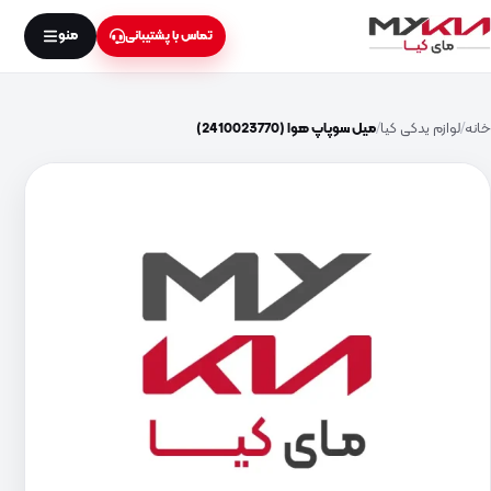
منو
تماس با پشتیبانی
خانه
لوازم یدکی کیا
میل سوپاپ هوا (2410023770)