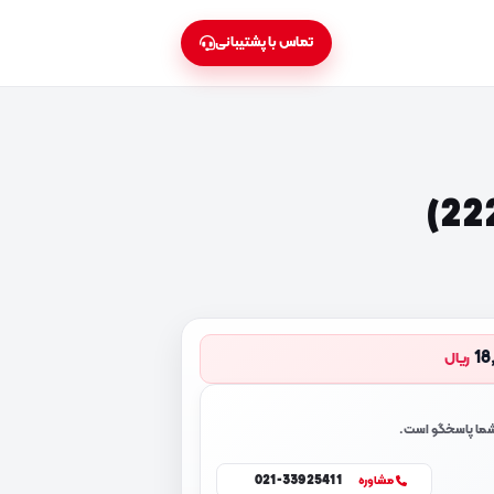
تماس با پشتیبانی
18
ریال
 شما پاسخگو است.
021-33925411
مشاوره