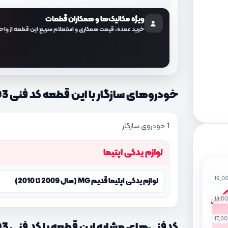
ویژه مکانیک‌ها و همکاران قطعات
خرید عمده، قیمت همکاری و استعلام سریع این قطعه از واح
خودروهای سازگار با این قطعه کد فنی 222263E003
1 خودروی سازگار
لوازم یدکی اپتیما
19,0
لوازم یدکی اپتیما قدیم MG (سال 2009 تا 2010)
18,0
17,0
کدفنی‌های مشابه این قطعه با کد فنی 222263E003