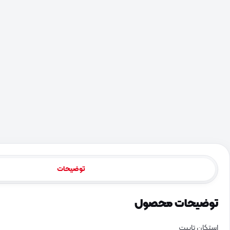
توضیحات
توضیحات محصول
استکان تایپت