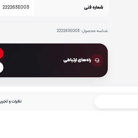
شماره فنی
222263E003
شناسه محصول:
222263E003
راه‌های ارتباطی
نظرات و تجرب