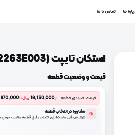
باره ما
تماس با ما
استکان تایپت (222263E003)
قیمت و وضعیت قطعه
,870,000
18,130,000
قیمت حدودی قطعه:
از
ریال
تا
مشاوره در انتخاب قطعه
کارشناس فنی مای کیا برای انتخاب دقیق قطعه مناسب خودرو