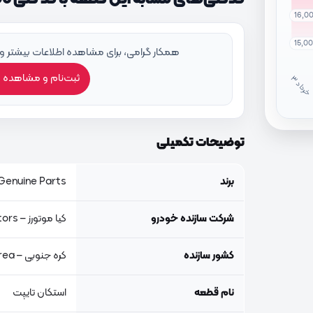
16,0
15,0
همکار گرامی، برای مشاهده اطلاعات بیشتر و
ثبت‌نام و مشاهده 
خ
ر
دا
توضیحات تکمیلی
برند
Genuine Parts, اصلی جنیون پار
شرکت سازنده خودرو
کیا موتورز – Kia Motors
کشور سازنده
کره جنوبی – South Korea
نام قطعه
استکان تایپت