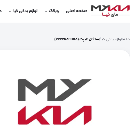
صفحه اصلی
وبلاگ
لوازم یدکی کیا
در
خانه
لوازم یدکی کیا
استکان تایپت (222263E003)