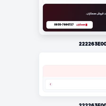
د فروش همکاران.
0935-7884727
همکاران