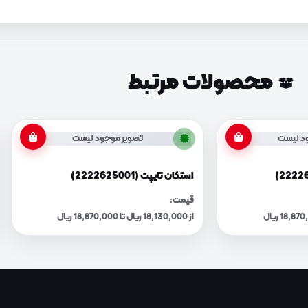
محصولات مرتبط
د نیست
تصویر موجود نیست
استکان تایپت (2222625001)
قیمت:
از 18,130,000 ریال تا 18,870,000 ریال