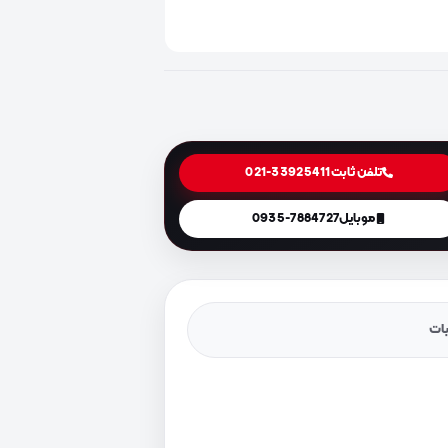
تلفن ثابت
021-33925411
موبایل
0935-7884727
یات