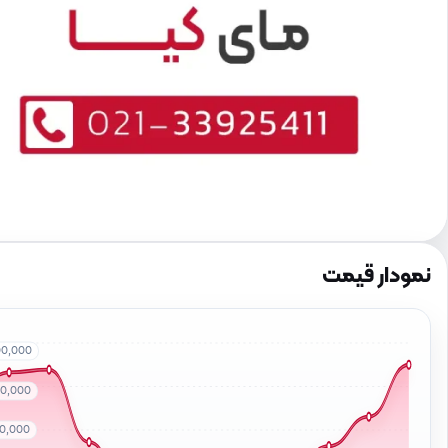
نمودار قیمت
00,000
00,000
00,000