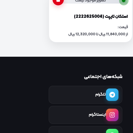
تصویر موجود نیست
استکان تایپت (2222625004)
قیمت:
از 11,840,000 ریال تا 12,320,000 ریال
شبکه‌های اجتماعی
تلگرام
اینستاگرام