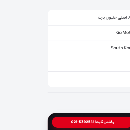
ت
تلفن ثابت
021-33925411