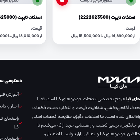
تصویر موجود نیست
تصویر موجو
استکان تایپت (2222623500)
استکان تایپت (2222625000)
قیمت:
قیمت:
از 14,890,000 ریال تا 15,500,000 ریال
از 18,010,000 ریال تا 18,740,000 ریال
دسترسی سر
آموزش فنی 
مای کیا
مرجع تخصصی قطعات خودروهای کیا است که با
اخبار و دا
هدف آگاهی‌بخشی، شفافیت قیمت و انتخاب درست قطعات
راه‌اندازی شده است. ما اطلاعات دقیق، مقایسه قطعات اصلی
راهنمای ت
و جایگزین، بررسی کیفیت و راهنمایی خرید ارائه می‌کنیم تا
کیا
مالکین خودروهای کیا و فعالان بازار بتوانند با اطمینان،
راهنمای خر