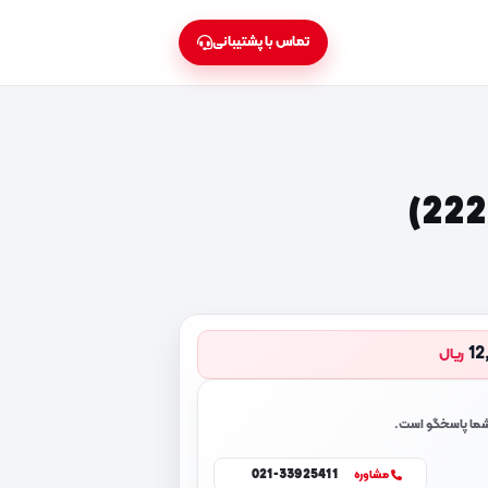
تماس با پشتیبانی
12
ریال
 شما پاسخگو است.
021-33925411
مشاوره