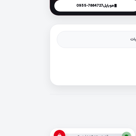
موبایل
0935-7884727
یات