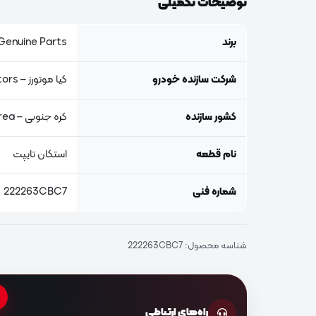
توضیحات تکمیلی
برند
Genuine Parts, اصلی جنیون پار
شرکت سازنده خودرو
کیا موتورز – Kia Motors
کشور سازنده
کره جنوبی – South Korea
نام قطعه
استکان تایپت
شماره فنی
222263CBC7
شناسه محصول:
222263CBC7
راه‌های ارتباطی