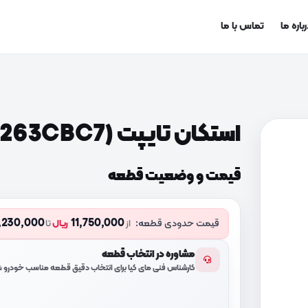
باره ما
تماس با ما
استکان تایپت (222263CBC7)
قیمت و وضعیت قطعه
,230,000
11,750,000
قیمت حدودی قطعه:
از
ریال
تا
مشاوره در انتخاب قطعه
کارشناس فنی مای کیا برای انتخاب دقیق قطعه مناسب خودرو