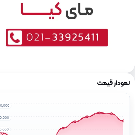
نمودار قیمت
00,000
00,000
00,000