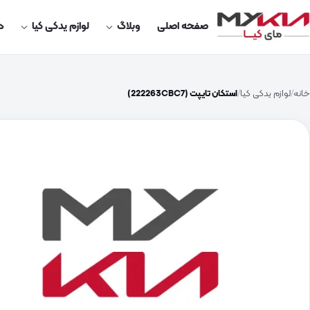
صفحه اصلی
وبلاگ
لوازم یدکی کیا
در
خانه
لوازم یدکی کیا
استکان تایپت (222263CBC7)