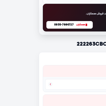
د فروش همکاران.
0935-7884727
همکاران