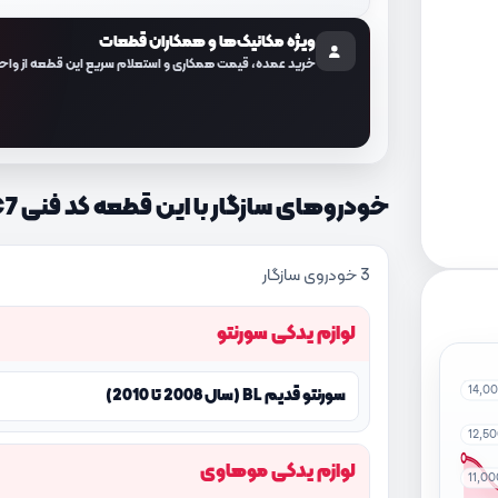
ویژه مکانیک‌ها و همکاران قطعات
خرید عمده، قیمت همکاری و استعلام سریع این قطعه از واح
خودروهای سازگار با این قطعه کد فنی 222263CBC7
3 خودروی سازگار
لوازم یدکی سورنتو
14,0
سورنتو قدیم BL (سال 2008 تا 2010)
12,5
لوازم یدکی موهاوی
11,0