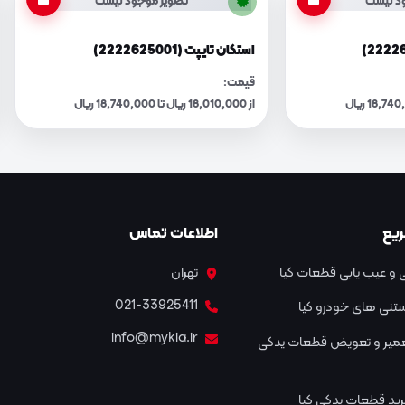
د نیست
تصویر موجود نیست
استکان تایپت (2222625001)
قیمت:
از 18,010,000 ریال تا 18,740,000 ریال
یع
اطلاعات تماس
و عیب یابی قطعات کیا
تهران
021-33925411
نستنی های خودرو کیا
info@mykia.ir
عمیر و تعویض قطعات یدکی
ید قطعات یدکی کیا