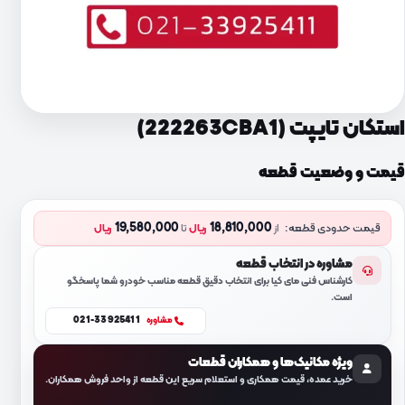
استکان تایپت (222263CBA1)
قیمت و وضعیت قطعه
19,580,000
18,810,000
قیمت حدودی قطعه:
از
ریال
تا
ریال
مشاوره در انتخاب قطعه
کارشناس فنی مای کیا برای انتخاب دقیق قطعه مناسب خودرو شما پاسخگو
است.
021-33925411
مشاوره
ویژه مکانیک‌ها و همکاران قطعات
خرید عمده، قیمت همکاری و استعلام سریع این قطعه از واحد فروش همکاران.