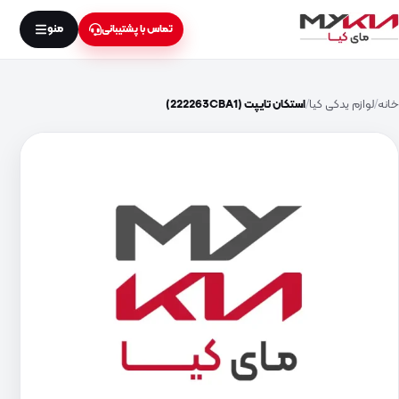
منو
تماس با پشتیبانی
خانه
لوازم یدکی کیا
استکان تایپت (222263CBA1)