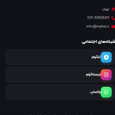
تهران
021-33925411
info@mykia.ir
شبکه‌های اجتماعی
تلگرام
اینستاگرام
واتساپ